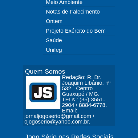
Meio Ambiente
Notas de Falecimento
Ontem
Projeto Exército do Bem
Saúde
Unifeg
Quem Somos
Redação: R. Dr.
Joaquim Libânio, nº
532 - Centro -
Guaxupé / MG.
TELs.: (35) 3551-
2904 / 8884-6778.
Email:
jornaljogoserio@gmail.com /
ojogoserio@yahoo.com.br.
Jogo Sério nas Redes Sociais