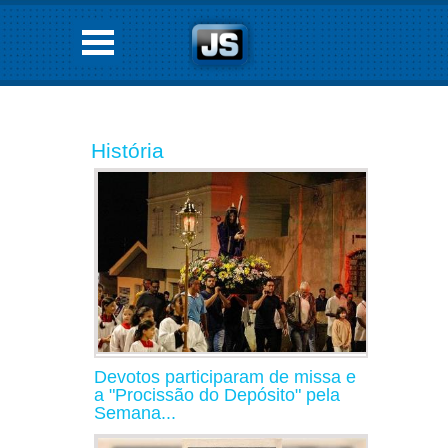
História
Devotos participaram de missa e
a "Procissão do Depósito" pela
Semana...