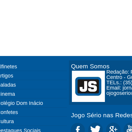
Quem Somos
lfinetes
Redação: R
rtigos
Centro - 
TELs.: (35
aladas
Email: jor
ojogoseri
inema
olégio Dom Inácio
onfetes
Jogo Sério nas Redes
ultura
estaques Sociais