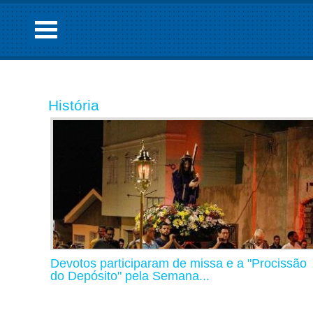
História
Devotos participaram de missa e a "Procissão
do Depósito" pela Semana...