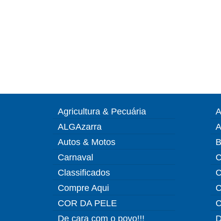
Agricultura & Pecuária
A
ALGAzarra
A
Autos & Motos
B
Carnaval
C
Classificados
C
Compre Aqui
C
COR DA PELE
C
De cara com o povo!!!
D