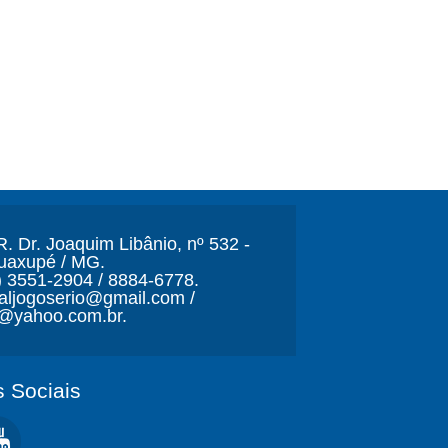
. Dr. Joaquim Libânio, nº 532 -
Guaxupé / MG.
) 3551-2904 / 8884-6778.
naljogoserio@gmail.com /
o@yahoo.com.br.
 Sociais