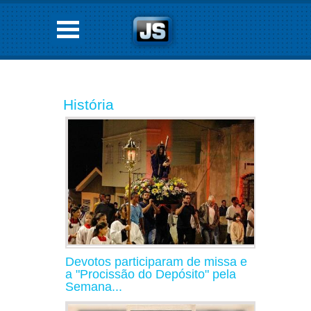
História
Devotos participaram de missa e
a "Procissão do Depósito" pela
Semana...