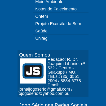
Meio Ambiente
Notas de Falecimento
Ontem
Projeto Exército do Bem
Saúde
Unifeg
Quem Somos
Redação: R. Dr.
Joaquim Libânio, nº
532 - Centro -
Guaxupé / MG.
TELs.: (35) 3551-
2904 / 8884-6778.
Email:
jornaljogoserio@gmail.com /
ojogoserio@yahoo.com.br.
Jogo Sério nas Redes Sociais