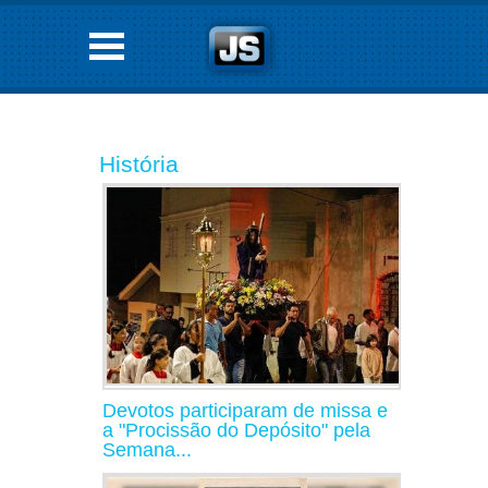
História
Devotos participaram de missa e
a "Procissão do Depósito" pela
Semana...