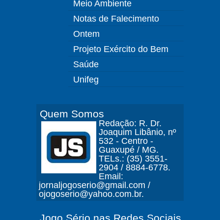
Meio Ambiente
Notas de Falecimento
Ontem
Projeto Exército do Bem
Saúde
Unifeg
Quem Somos
Redação: R. Dr.
Joaquim Libânio, nº
532 - Centro -
Guaxupé / MG.
TELs.: (35) 3551-
2904 / 8884-6778.
Email:
jornaljogoserio@gmail.com /
ojogoserio@yahoo.com.br.
Jogo Sério nas Redes Sociais