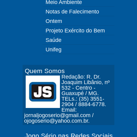
Meio Ambiente
Notas de Falecimento
Ontem
Projeto Exército do Bem
Saúde
Unifeg
Quem Somos
Redação: R. Dr.
Joaquim Libânio, nº
532 - Centro -
Guaxupé / MG.
TELs.: (35) 3551-
2904 / 8884-6778.
Email:
jornaljogoserio@gmail.com /
ojogoserio@yahoo.com.br.
Jogo Sério nas Redes Sociais