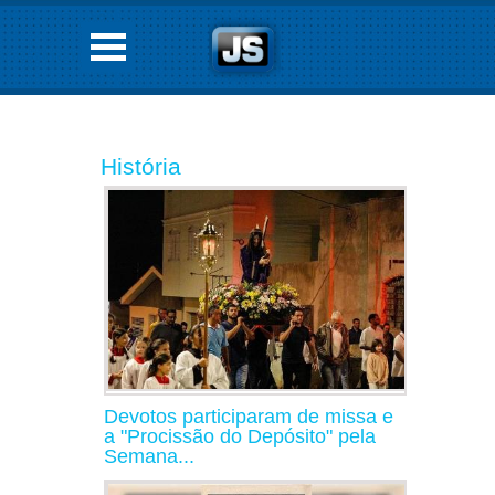
História
Devotos participaram de missa e
a "Procissão do Depósito" pela
Semana...