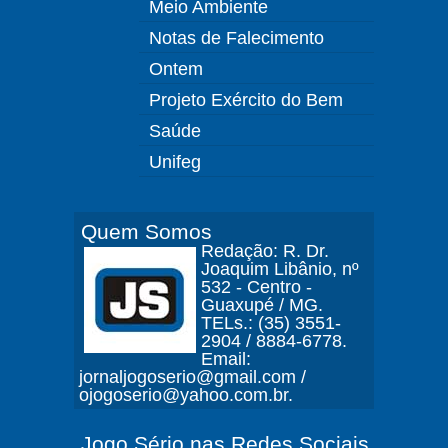
Meio Ambiente
Notas de Falecimento
Ontem
Projeto Exército do Bem
Saúde
Unifeg
Quem Somos
Redação: R. Dr.
Joaquim Libânio, nº
532 - Centro -
Guaxupé / MG.
TELs.: (35) 3551-
2904 / 8884-6778.
Email:
jornaljogoserio@gmail.com /
ojogoserio@yahoo.com.br.
Jogo Sério nas Redes Sociais