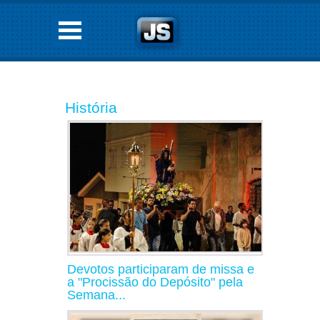
História
Devotos participaram de missa e
a "Procissão do Depósito" pela
Semana...