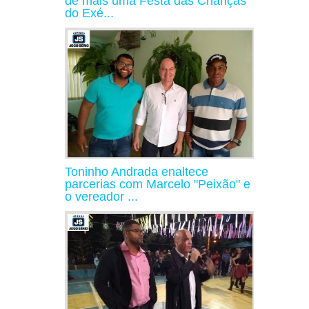
de mais uma Festa das Crianças
do Exé...
Toninho Andrada enaltece
parcerias com Marcelo "Peixão" e
o vereador ...