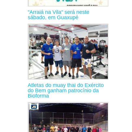
"Arraiá na Vila" será neste
sábado, em Guaxupé
Atletas do muay thai do Exército
do Bem ganham patrocínio da
Bioforma