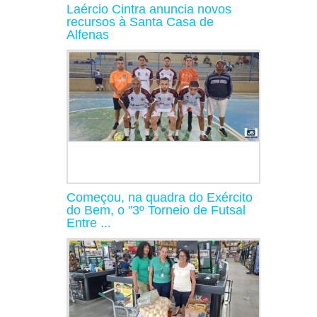
Laércio Cintra anuncia novos
recursos à Santa Casa de
Alfenas
Começou, na quadra do Exército
do Bem, o "3º Torneio de Futsal
Entre ...