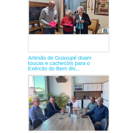
Artesãs de Guaxupé doam
toucas e cachecóis para o
Exército do Bem dis...