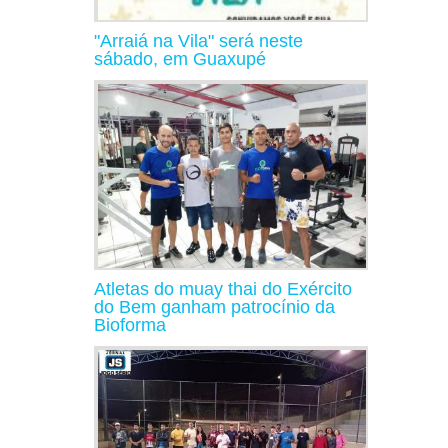
"Arraiá na Vila" será neste
sábado, em Guaxupé
Atletas do muay thai do Exército
do Bem ganham patrocínio da
Bioforma