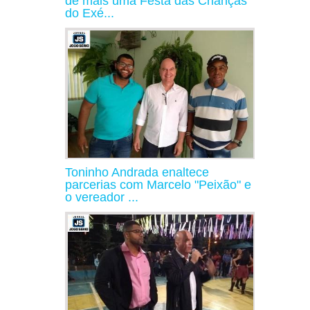
de mais uma Festa das Crianças
do Exé...
Toninho Andrada enaltece
parcerias com Marcelo "Peixão" e
o vereador ...