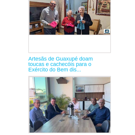
Artesãs de Guaxupé doam
toucas e cachecóis para o
Exército do Bem dis...