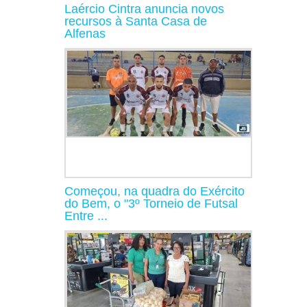
Laércio Cintra anuncia novos
recursos à Santa Casa de
Alfenas
Começou, na quadra do Exército
do Bem, o "3º Torneio de Futsal
Entre ...