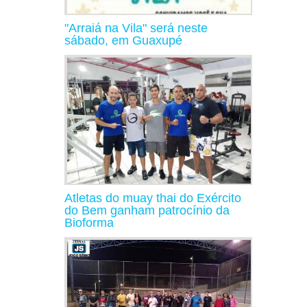
"Arraiá na Vila" será neste
sábado, em Guaxupé
Atletas do muay thai do Exército
do Bem ganham patrocínio da
Bioforma