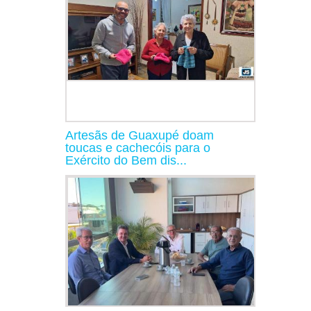
Artesãs de Guaxupé doam
toucas e cachecóis para o
Exército do Bem dis...