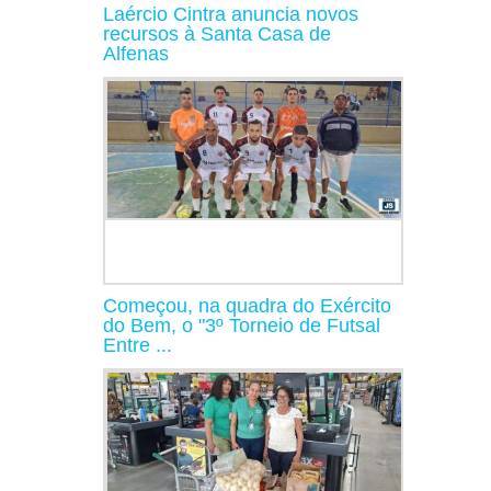
Laércio Cintra anuncia novos
recursos à Santa Casa de
Alfenas
Começou, na quadra do Exército
do Bem, o "3º Torneio de Futsal
Entre ...