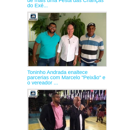
de mais uma Festa das Crianças
do Exé...
Toninho Andrada enaltece
parcerias com Marcelo "Peixão" e
o vereador ...