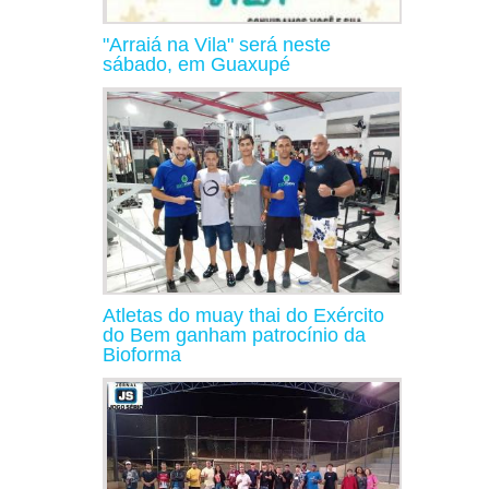
"Arraiá na Vila" será neste
sábado, em Guaxupé
Atletas do muay thai do Exército
do Bem ganham patrocínio da
Bioforma