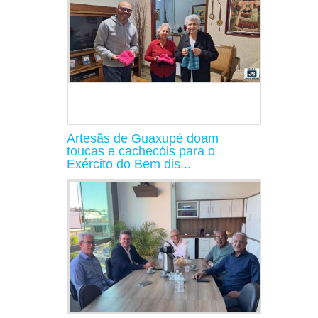
Artesãs de Guaxupé doam
toucas e cachecóis para o
Exército do Bem dis...