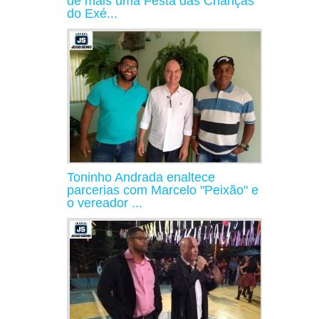
de mais uma Festa das Crianças
do Exé...
Toninho Andrada enaltece
parcerias com Marcelo "Peixão" e
o vereador ...