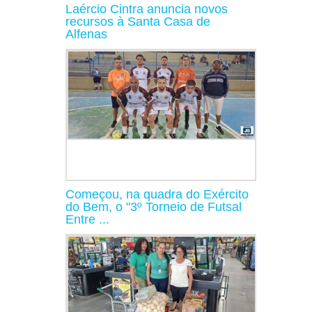
Laércio Cintra anuncia novos
recursos à Santa Casa de
Alfenas
Começou, na quadra do Exército
do Bem, o "3º Torneio de Futsal
Entre ...