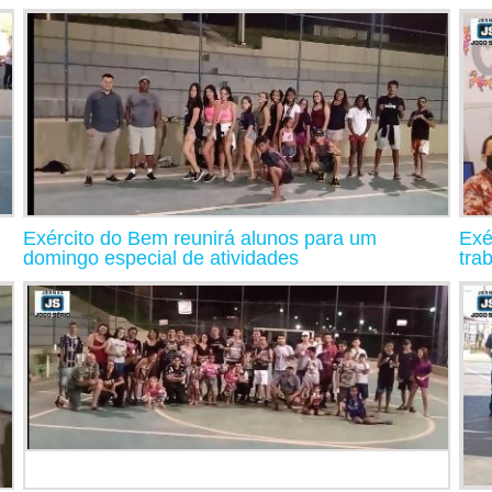
Exército do Bem reunirá alunos para um
Exé
domingo especial de atividades
tra