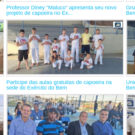
Professor Diney "Maluco" apresenta seu novo
Gru
projeto de capoeira no Ex...
Bem
l
Participe das aulas gratuitas de capoeira na
Uni
sede do Exército do Bem
Bem