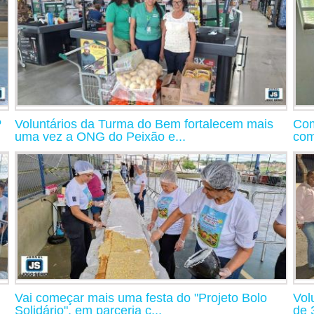
º
Voluntários da Turma do Bem fortalecem mais
Com
uma vez a ONG do Peixão e...
com
Vai começar mais uma festa do "Projeto Bolo
Vol
Solidário", em parceria c...
de 