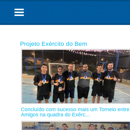
Projeto Exército do Bem
Concluído com sucesso mais um Torneio entre
Amigos na quadra do Exérc...