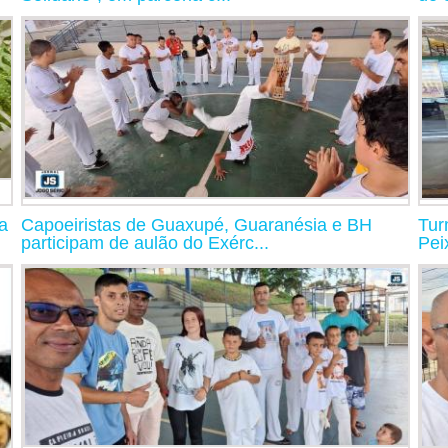
a
Capoeiristas de Guaxupé, Guaranésia e BH
Tur
participam de aulão do Exérc...
Pei