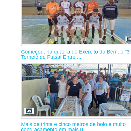
Começou, na quadra do Exército do Bem, o "3
Torneio de Futsal Entre ...
Mais de trinta e cinco metros de bolo e muito
congraçamento em mais u...