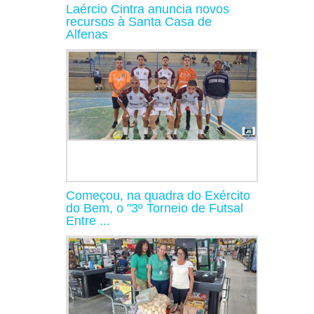
Laércio Cintra anuncia novos
recursos à Santa Casa de
Alfenas
Começou, na quadra do Exército
do Bem, o "3º Torneio de Futsal
Entre ...