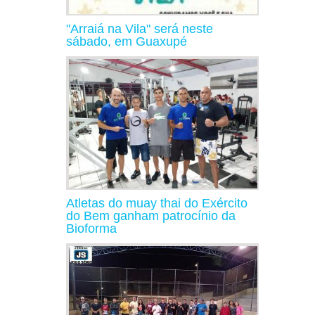
"Arraiá na Vila" será neste
sábado, em Guaxupé
Atletas do muay thai do Exército
do Bem ganham patrocínio da
Bioforma