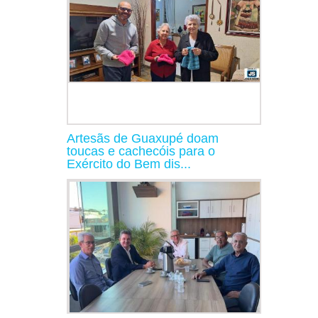
Artesãs de Guaxupé doam
toucas e cachecóis para o
Exército do Bem dis...