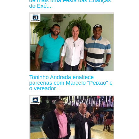
de mais uma Festa das Crianças
do Exé...
Toninho Andrada enaltece
parcerias com Marcelo "Peixão" e
o vereador ...