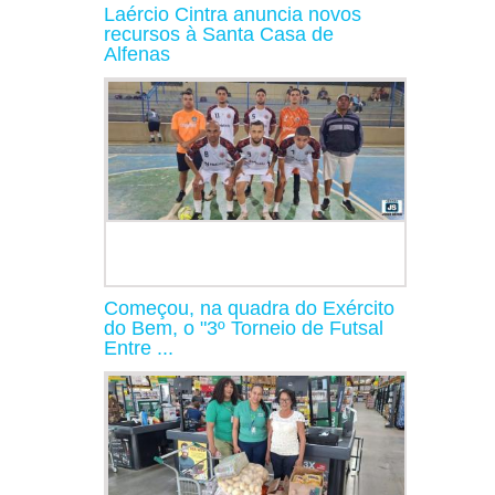
Laércio Cintra anuncia novos
recursos à Santa Casa de
Alfenas
Começou, na quadra do Exército
do Bem, o "3º Torneio de Futsal
Entre ...