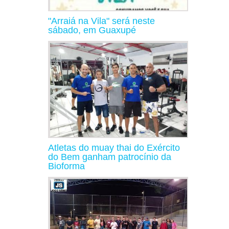
"Arraiá na Vila" será neste
sábado, em Guaxupé
Atletas do muay thai do Exército
do Bem ganham patrocínio da
Bioforma