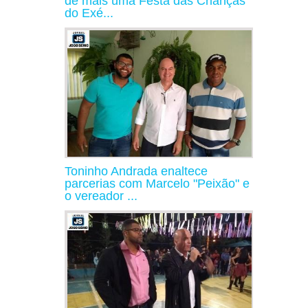
de mais uma Festa das Crianças
do Exé...
Toninho Andrada enaltece
parcerias com Marcelo "Peixão" e
o vereador ...