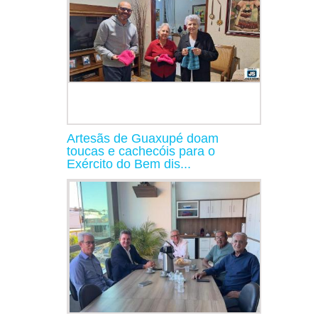
Artesãs de Guaxupé doam
toucas e cachecóis para o
Exército do Bem dis...