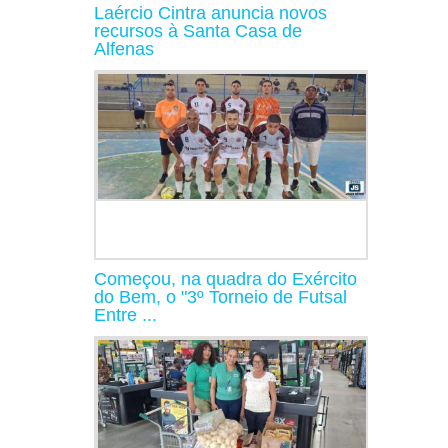
Laércio Cintra anuncia novos
recursos à Santa Casa de
Alfenas
Começou, na quadra do Exército
do Bem, o "3º Torneio de Futsal
Entre ...