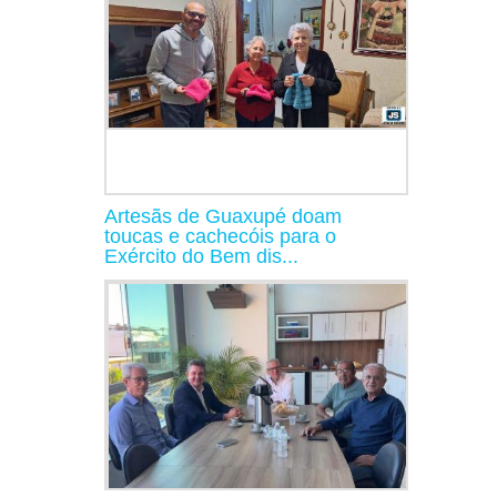
Artesãs de Guaxupé doam
toucas e cachecóis para o
Exército do Bem dis...