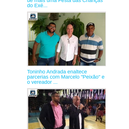
de mais uma Festa das Crianças
do Exé...
Toninho Andrada enaltece
parcerias com Marcelo "Peixão" e
o vereador ...