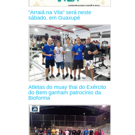
"Arraiá na Vila" será neste
sábado, em Guaxupé
Atletas do muay thai do Exército
do Bem ganham patrocínio da
Bioforma