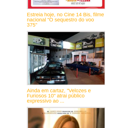
Estreia hoje, no Cine 14 Bis, filme
nacional "O sequestro do voo
375"
Ainda em cartaz, "Velozes e
Furiosos 10" atrai público
expressivo ao ...