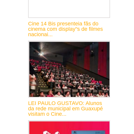
Cine 14 Bis presenteia fãs do
cinema com display"s de filmes
nacionai...
LEI PAULO GUSTAVO: Alunos
da rede municipal em Guaxupé
visitam o Cine...