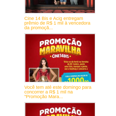
Cine 14 Bis e Acig entregam
prêmio de R$ 1 mil à vencedora
da promoçã...
Você tem até este domingo para
concorrer a R$ 1 mil na
"Promoção Mara...