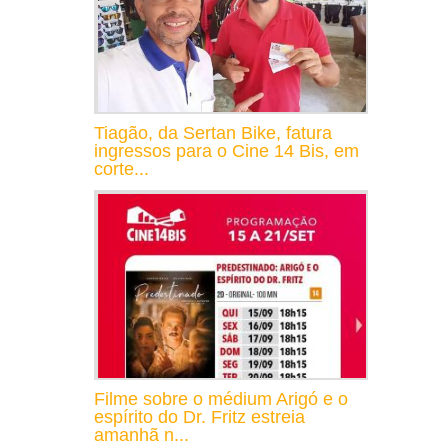
Tiagão, da Sertan Bike, fatura
ingressos para o Cine 14 Bis, em
corte...
Filme sobre o médium Arigó e o
espírito do Dr. Fritz estreia
amanhã n...