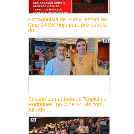
Protagonista de "Baby" estará no
Cine 14 Bis hoje para pré-estreia
do...
Sessão comentada de "Lupicínio
Rodrigues" no Cine 14 Bis com
Alfredo ...