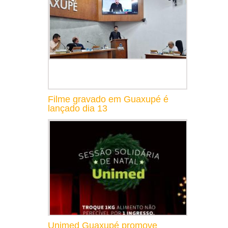
Filme gravado em Guaxupé é
lançado dia 13
Unimed Guaxupé promove