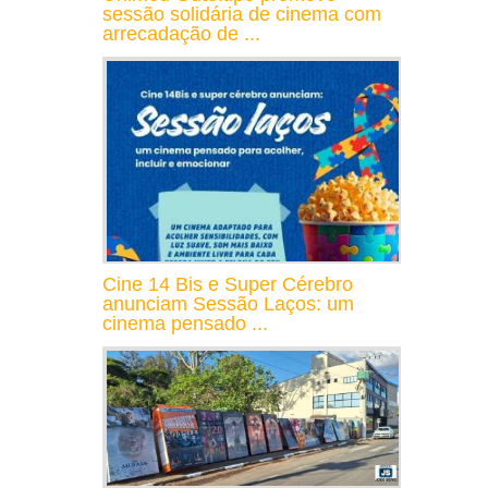
sessão solidária de cinema com
arrecadação de ...
Cine 14 Bis e Super Cérebro
anunciam Sessão Laços: um
cinema pensado ...