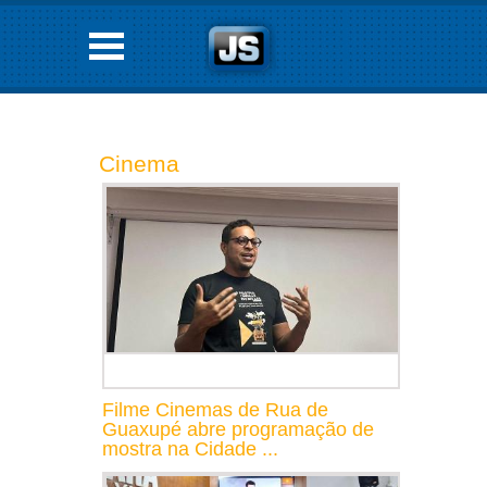
Cinema
Filme Cinemas de Rua de
Guaxupé abre programação de
mostra na Cidade ...