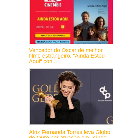
Vencedor do Oscar de melhor
filme estrangeiro, "Ainda Estou
Aqui" con...
Atriz Fernanda Torres leva Globo
de Ouro por atuação em "Ainda