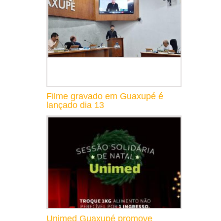
Filme gravado em Guaxupé é
lançado dia 13
Unimed Guaxupé promove