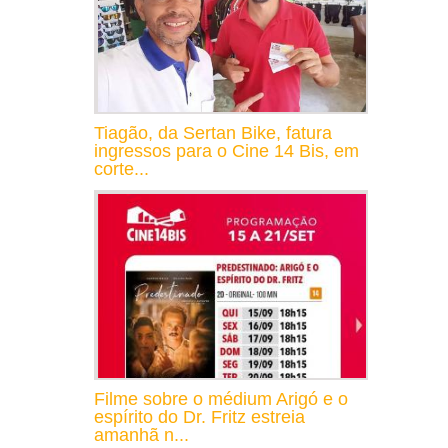
Tiagão, da Sertan Bike, fatura
ingressos para o Cine 14 Bis, em
corte...
Filme sobre o médium Arigó e o
espírito do Dr. Fritz estreia
amanhã n...