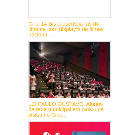
Cine 14 Bis presenteia fãs do
cinema com display"s de filmes
nacionai...
LEI PAULO GUSTAVO: Alunos
da rede municipal em Guaxupé
visitam o Cine...