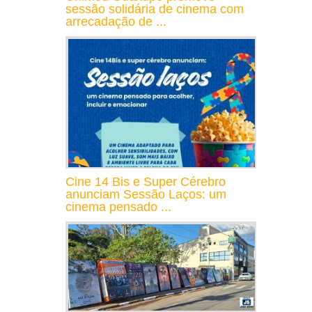
sessão solidária de cinema com
arrecadação de ...
Cine 14 Bis e Super Cérebro
anunciam Sessão Laços: um
cinema pensado ...