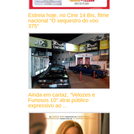
Estreia hoje, no Cine 14 Bis, filme
nacional "O sequestro do voo
375"
Ainda em cartaz, "Velozes e
Furiosos 10" atrai público
expressivo ao ...