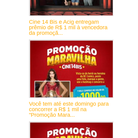
Cine 14 Bis e Acig entregam
prêmio de R$ 1 mil à vencedora
da promoçã...
Você tem até este domingo para
concorrer a R$ 1 mil na
"Promoção Mara...