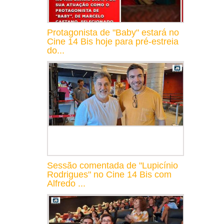
Protagonista de "Baby" estará no
Cine 14 Bis hoje para pré-estreia
do...
Sessão comentada de "Lupicínio
Rodrigues" no Cine 14 Bis com
Alfredo ...