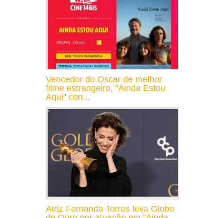
Vencedor do Oscar de melhor
filme estrangeiro, "Ainda Estou
Aqui" con...
Atriz Fernanda Torres leva Globo
de Ouro por atuação em "Ainda