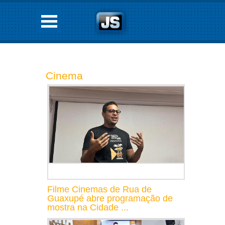
Cinema
Filme Cinemas de Rua de
Guaxupé abre programação de
mostra na Cidade ...