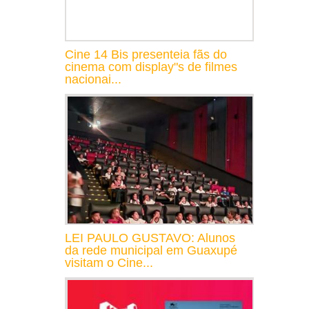
Cine 14 Bis presenteia fãs do
cinema com display"s de filmes
nacionai...
LEI PAULO GUSTAVO: Alunos
da rede municipal em Guaxupé
visitam o Cine...