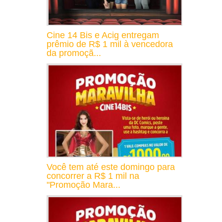
Cine 14 Bis e Acig entregam
prêmio de R$ 1 mil à vencedora
da promoçã...
Você tem até este domingo para
concorrer a R$ 1 mil na
"Promoção Mara...