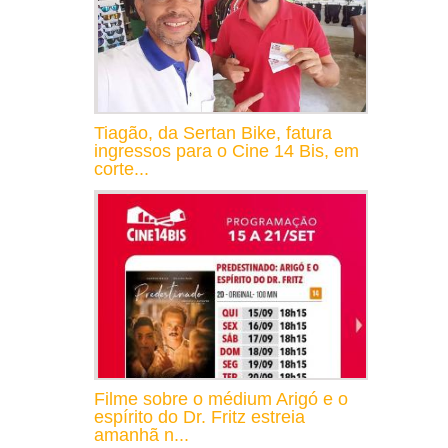
Tiagão, da Sertan Bike, fatura
ingressos para o Cine 14 Bis, em
corte...
Filme sobre o médium Arigó e o
espírito do Dr. Fritz estreia
amanhã n...