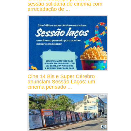
sessão solidária de cinema com
arrecadação de ...
Cine 14 Bis e Super Cérebro
anunciam Sessão Laços: um
cinema pensado ...