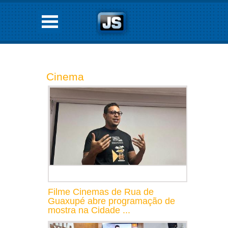
Cinema
Filme Cinemas de Rua de
Guaxupé abre programação de
mostra na Cidade ...