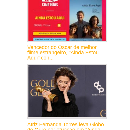
Vencedor do Oscar de melhor
filme estrangeiro, "Ainda Estou
Aqui" con...
Atriz Fernanda Torres leva Globo
de Ouro por atuação em "Ainda