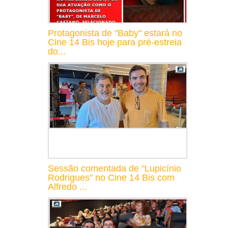
Protagonista de "Baby" estará no
Cine 14 Bis hoje para pré-estreia
do...
Sessão comentada de "Lupicínio
Rodrigues" no Cine 14 Bis com
Alfredo ...