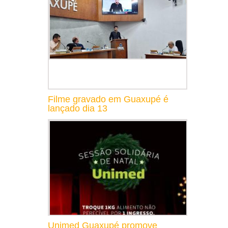
Filme gravado em Guaxupé é
lançado dia 13
Unimed Guaxupé promove