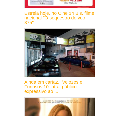
Estreia hoje, no Cine 14 Bis, filme
nacional "O sequestro do voo
375"
Ainda em cartaz, "Velozes e
Furiosos 10" atrai público
expressivo ao ...