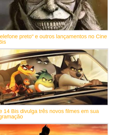
telefone preto" e outros lançamentos no Cine
Bis
e 14 Bis divulga três novos filmes em sua
gramação