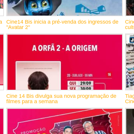
a
Cine14 Bis inicia a pré-venda dos ingressos de
Cin
"Avatar 2"
cul
Cine 14 Bis divulga sua nova programação de
Tia
filmes para a semana
Cin