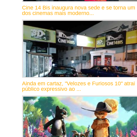
Cine 14 Bis inaugura nova sede e se torna um
dos cinemas mais moderno...
Ainda em cartaz, "Velozes e Furiosos 10" atrai
público expressivo ao ...