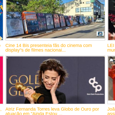
o
Cine 14 Bis presenteia fãs do cinema com
LEI
display"s de filmes nacionai...
mun
,
Atriz Fernanda Torres leva Globo de Ouro por
Joã
atuação em "Ainda Estou ...
assi