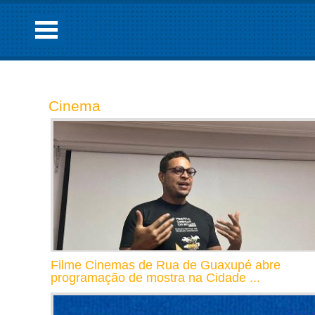
Cinema
Filme Cinemas de Rua de Guaxupé abre
programação de mostra na Cidade ...