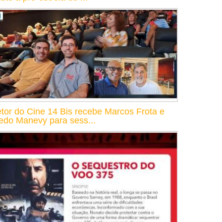
etor do Cine 14 Bis recebe Marcos Frota e
redo Manevy para sess...