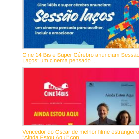
Cine 14 Bis e Super Cérebro anunciam Sessã
Laços: um cinema pensado ...
Vencedor do Oscar de melhor filme estrangeiro
"Ainda Estou Aqui" con...