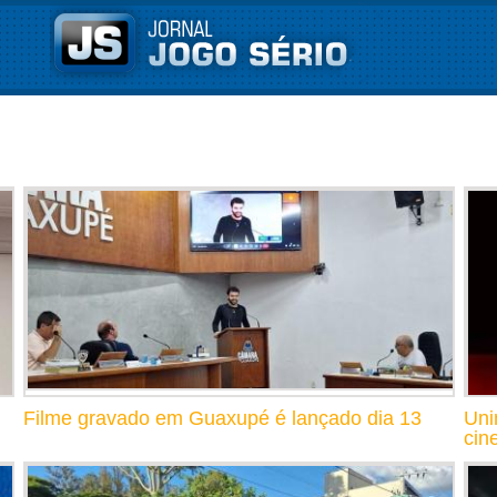
Filme gravado em Guaxupé é lançado dia 13
Uni
cin