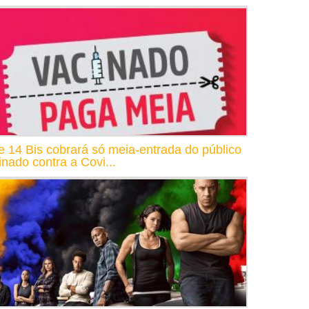
e 14 Bis cobrará só meia-entrada do público
inado contra a Covi...