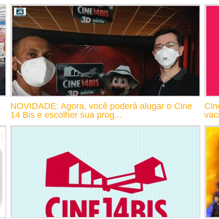
NOVIDADE: Agora, você poderá alugar o Cine
Cin
14 Bis e escolher sua prog...
vac