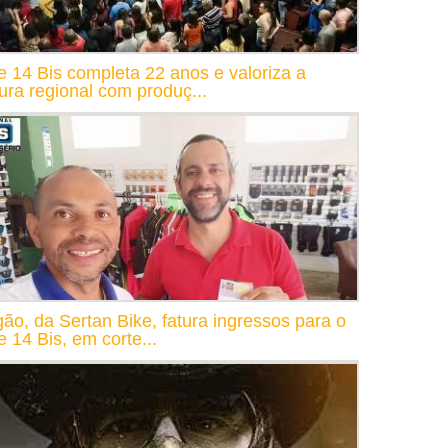
e 14 Bis completa 22 anos e valoriza a
tura regional com produç...
gão, da Sertan Bike, fatura ingressos para o
e 14 Bis, em corte...