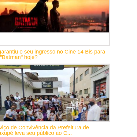
garantiu o seu ingresso no Cine 14 Bis para
 "Batman" hoje?
viço de Convivência da Prefeitura de
xupé leva seu público ao C...