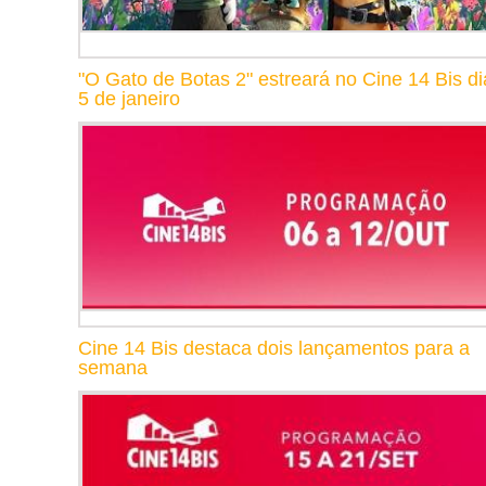
"O Gato de Botas 2" estreará no Cine 14 Bis di
5 de janeiro
Cine 14 Bis destaca dois lançamentos para a
semana