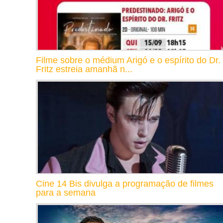
Filme sobre o médium Arigó e o espírito do Dr.
Fritz estreia amanhã n...
Cine 14 Bis divulga a programação de filmes
para a semana