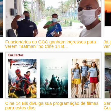
Funcionários do GCC ganham ingressos para
Já 
verem "Batman" no Cine 14 B...
ver
Cine 14 Bis divulga sua programação de filmes
Ser
para estes dias
Gua