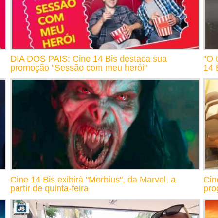
DIA DOS PAIS: Cine 14 Bis destaca sua
"O 
promoção "Sessão com meu herói"
14 
Cine 14 Bis exibirá "Morbius", da Marvel, a
Cin
partir de quinta-feira
pro