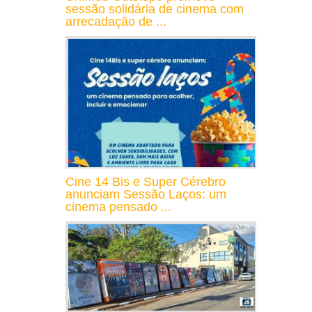
sessão solidária de cinema com
arrecadação de ...
Cine 14 Bis e Super Cérebro
anunciam Sessão Laços: um
cinema pensado ...