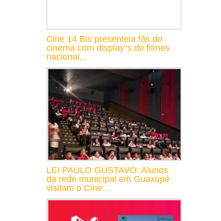
Cine 14 Bis presenteia fãs do
cinema com display"s de filmes
nacionai...
LEI PAULO GUSTAVO: Alunos
da rede municipal em Guaxupé
visitam o Cine...