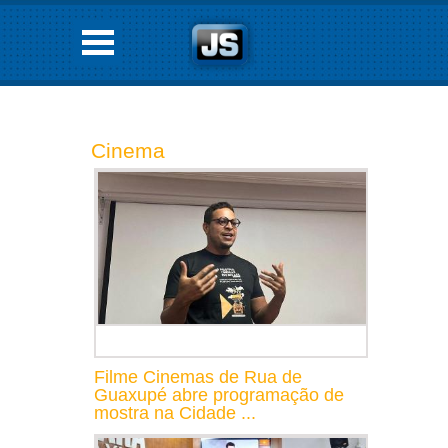
Cinema
Filme Cinemas de Rua de
Guaxupé abre programação de
mostra na Cidade ...