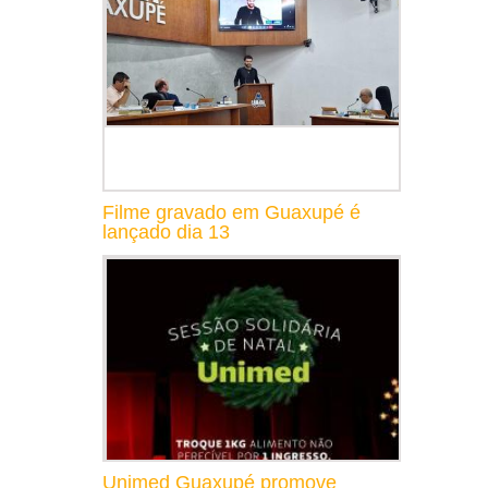
Filme gravado em Guaxupé é
lançado dia 13
Unimed Guaxupé promove