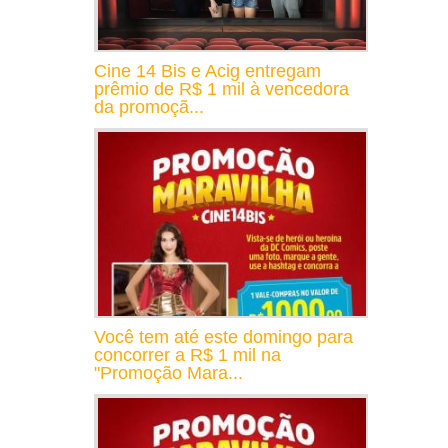
Cine 14 Bis e Acig entregam
prêmio de R$ 1 mil à vencedora
da promoçã...
Você tem até este domingo para
concorrer a R$ 1 mil na
"Promoção Mara...