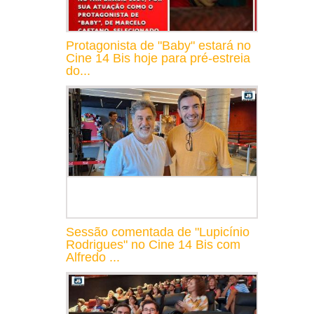
Protagonista de "Baby" estará no
Cine 14 Bis hoje para pré-estreia
do...
Sessão comentada de "Lupicínio
Rodrigues" no Cine 14 Bis com
Alfredo ...