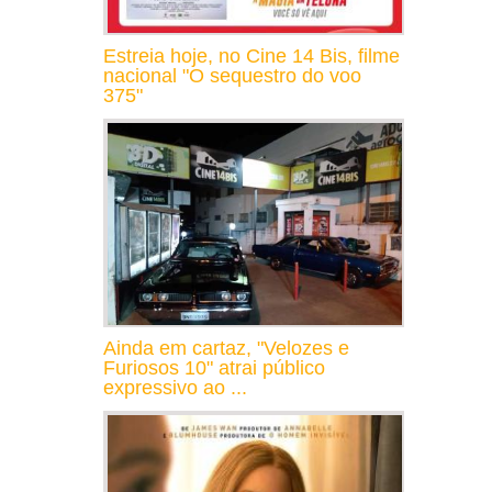
Estreia hoje, no Cine 14 Bis, filme
nacional "O sequestro do voo
375"
Ainda em cartaz, "Velozes e
Furiosos 10" atrai público
expressivo ao ...