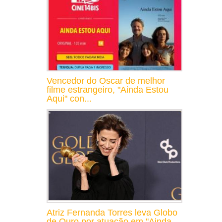
Vencedor do Oscar de melhor
filme estrangeiro, "Ainda Estou
Aqui" con...
Atriz Fernanda Torres leva Globo
de Ouro por atuação em "Ainda