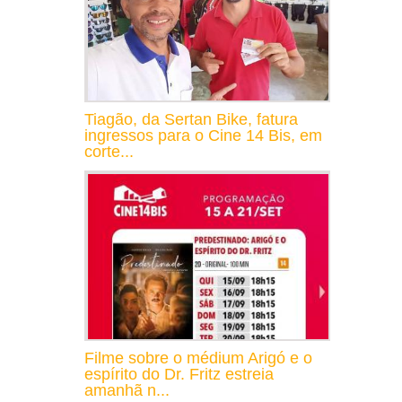
Tiagão, da Sertan Bike, fatura
ingressos para o Cine 14 Bis, em
corte...
Filme sobre o médium Arigó e o
espírito do Dr. Fritz estreia
amanhã n...