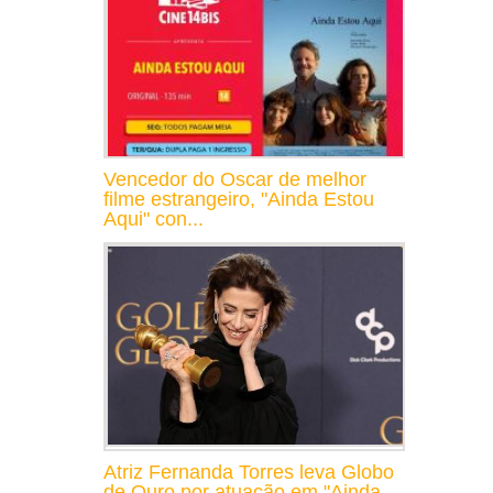
Vencedor do Oscar de melhor
filme estrangeiro, "Ainda Estou
Aqui" con...
Atriz Fernanda Torres leva Globo
de Ouro por atuação em "Ainda