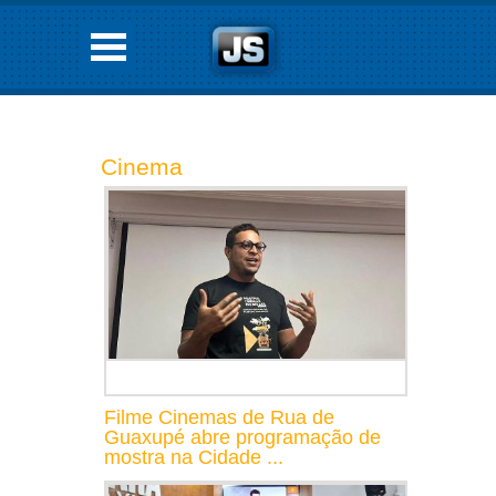
Cinema
Filme Cinemas de Rua de
Guaxupé abre programação de
mostra na Cidade ...