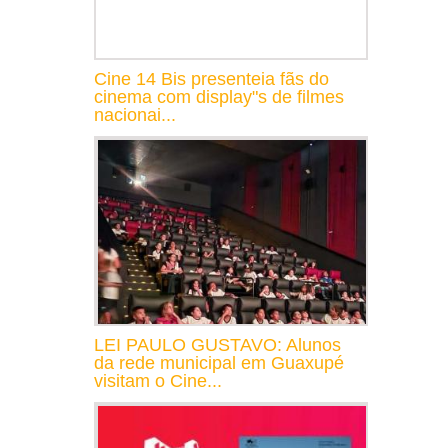
Cine 14 Bis presenteia fãs do
cinema com display"s de filmes
nacionai...
LEI PAULO GUSTAVO: Alunos
da rede municipal em Guaxupé
visitam o Cine...