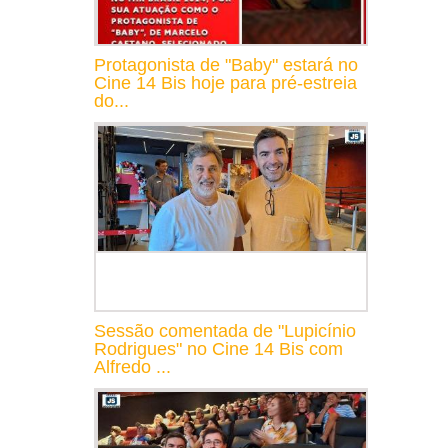
Protagonista de "Baby" estará no
Cine 14 Bis hoje para pré-estreia
do...
Sessão comentada de "Lupicínio
Rodrigues" no Cine 14 Bis com
Alfredo ...