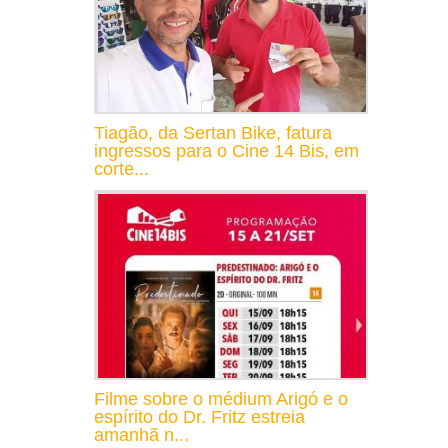
Tiagão, da Sertan Bike, fatura
ingressos para o Cine 14 Bis, em
corte...
Filme sobre o médium Arigó e o
espírito do Dr. Fritz estreia
amanhã n...