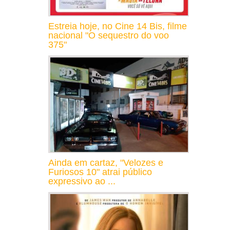
Estreia hoje, no Cine 14 Bis, filme
nacional "O sequestro do voo
375"
Ainda em cartaz, "Velozes e
Furiosos 10" atrai público
expressivo ao ...