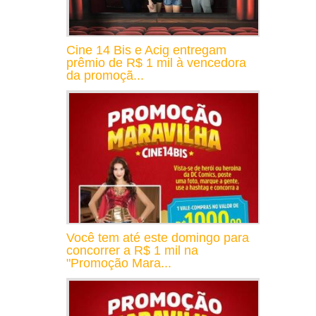
Cine 14 Bis e Acig entregam
prêmio de R$ 1 mil à vencedora
da promoçã...
Você tem até este domingo para
concorrer a R$ 1 mil na
"Promoção Mara...