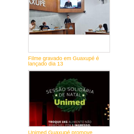
Filme gravado em Guaxupé é
lançado dia 13
Unimed Guaxupé promove