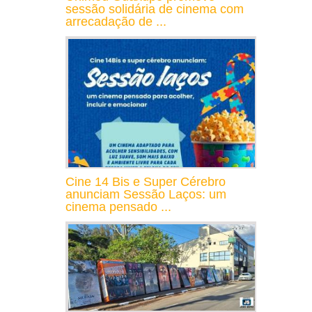
sessão solidária de cinema com
arrecadação de ...
Cine 14 Bis e Super Cérebro
anunciam Sessão Laços: um
cinema pensado ...