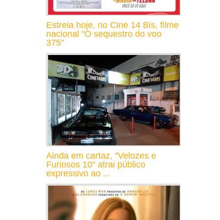
Estreia hoje, no Cine 14 Bis, filme
nacional "O sequestro do voo
375"
Ainda em cartaz, "Velozes e
Furiosos 10" atrai público
expressivo ao ...