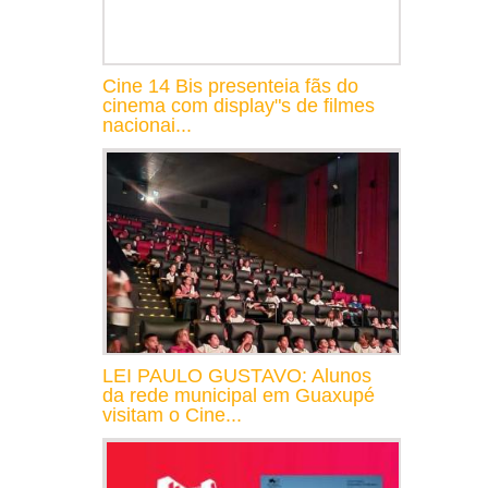
Cine 14 Bis presenteia fãs do
cinema com display"s de filmes
nacionai...
LEI PAULO GUSTAVO: Alunos
da rede municipal em Guaxupé
visitam o Cine...