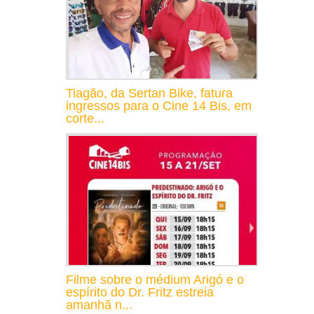
Tiagão, da Sertan Bike, fatura
ingressos para o Cine 14 Bis, em
corte...
Filme sobre o médium Arigó e o
espírito do Dr. Fritz estreia
amanhã n...