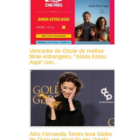
Vencedor do Oscar de melhor
filme estrangeiro, "Ainda Estou
Aqui" con...
Atriz Fernanda Torres leva Globo
de Ouro por atuação em "Ainda