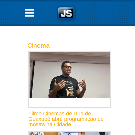
Cinema
Filme Cinemas de Rua de
Guaxupé abre programação de
mostra na Cidade ...