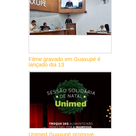
Filme gravado em Guaxupé é
lançado dia 13
Unimed Guaxupé promove