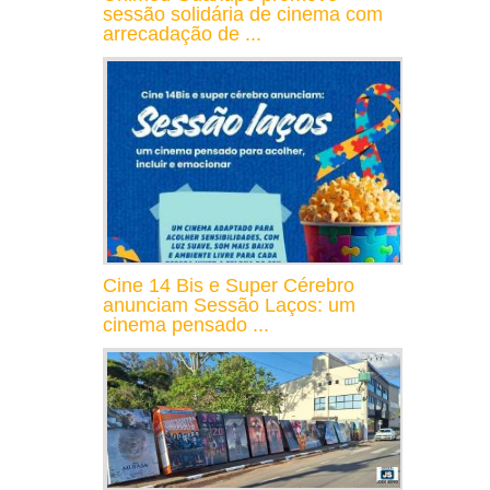
sessão solidária de cinema com
arrecadação de ...
Cine 14 Bis e Super Cérebro
anunciam Sessão Laços: um
cinema pensado ...