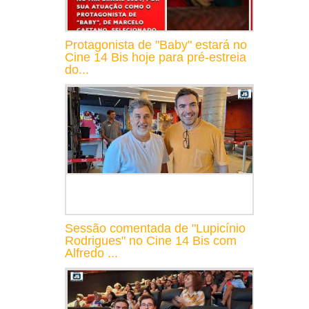
Protagonista de "Baby" estará no
Cine 14 Bis hoje para pré-estreia
do...
Sessão comentada de "Lupicínio
Rodrigues" no Cine 14 Bis com
Alfredo ...