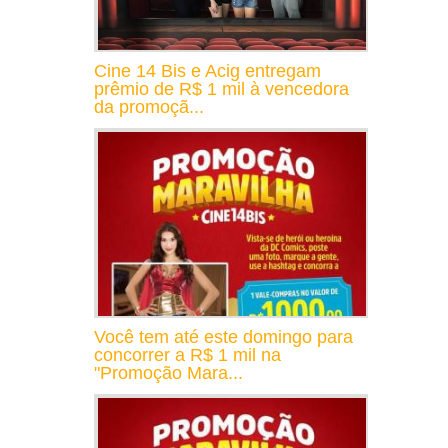
Cine 14 Bis e Acig entregam
prêmio de R$ 1 mil à vencedora
da promoçã...
Você tem até este domingo para
concorrer a R$ 1 mil na
"Promoção Mara...