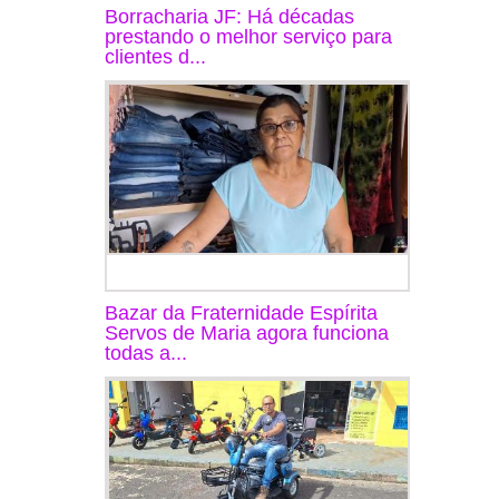
Borracharia JF: Há décadas
prestando o melhor serviço para
clientes d...
Bazar da Fraternidade Espírita
Servos de Maria agora funciona
todas a...