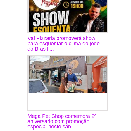
Val Pizzaria promoverá show
para esquentar o clima do jogo
do Brasil ...
Mega Pet Shop comemora 2º
aniversário com promoção
especial neste sáb...