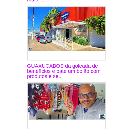
GUAXUCABOS dá goleada de
benefícios e bate um bolão com
produtos e se...