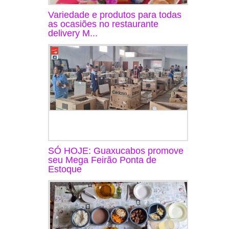
Variedade e produtos para todas
as ocasiões no restaurante
delivery M...
SÓ HOJE: Guaxucabos promove
seu Mega Feirão Ponta de
Estoque