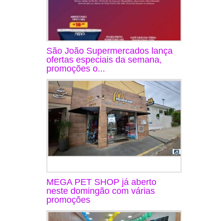
São João Supermercados lança
ofertas especiais da semana,
promoções o...
MEGA PET SHOP já aberto
neste domingão com várias
promoções