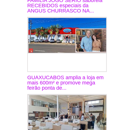
FAMÍLIA JOGO SÉRIO saboreia
RECEBIDOS especiais da
ANGUS CHURRASCO NA...
GUAXUCABOS amplia a loja em
mais 600m² e promove mega
feirão ponta de...