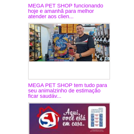
MEGA PET SHOP funcionando
hoje e amanhã para melhor
atender aos clien...
MEGA PET SHOP tem tudo para
seu animalzinho de estimação
ficar saudáv...