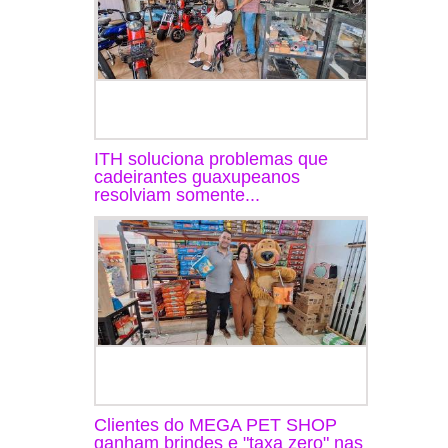
ITH soluciona problemas que
cadeirantes guaxupeanos
resolviam somente...
Clientes do MEGA PET SHOP
ganham brindes e "taxa zero" nas