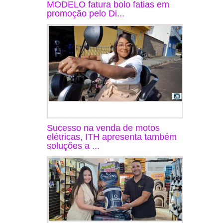
MODELO fatura bolo fatias em
promoção pelo Di...
Sucesso na venda de motos
elétricas, ITH apresenta também
soluções a ...