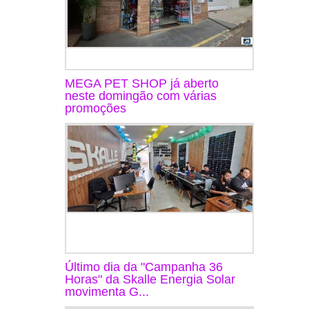
MEGA PET SHOP já aberto
neste domingão com várias
promoções
Último dia da "Campanha 36
Horas" da Skalle Energia Solar
movimenta G...