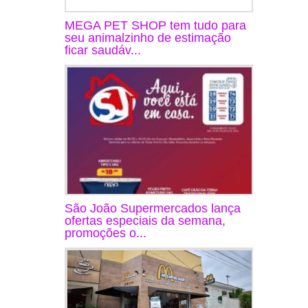
MEGA PET SHOP tem tudo para
seu animalzinho de estimação
ficar saudáv...
São João Supermercados lança
ofertas especiais da semana,
promoções o...