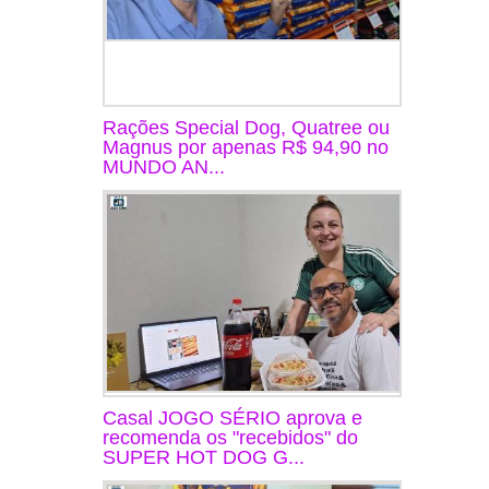
Rações Special Dog, Quatree ou
Magnus por apenas R$ 94,90 no
MUNDO AN...
Casal JOGO SÉRIO aprova e
recomenda os "recebidos" do
SUPER HOT DOG G...