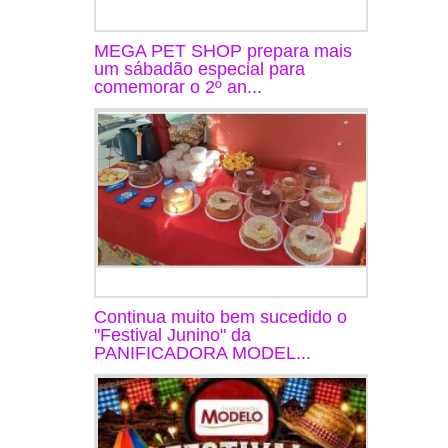
MEGA PET SHOP prepara mais
um sábadão especial para
comemorar o 2º an...
Continua muito bem sucedido o
"Festival Junino" da
PANIFICADORA MODEL...