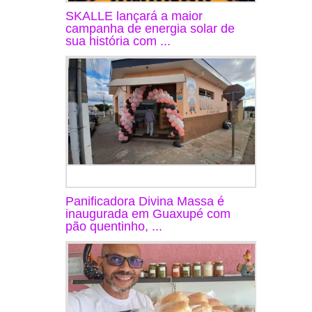
SKALLE lançará a maior
campanha de energia solar de
sua história com ...
Panificadora Divina Massa é
inaugurada em Guaxupé com
pão quentinho, ...