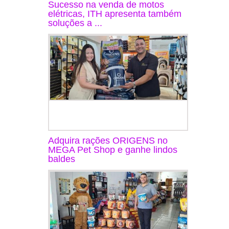
Sucesso na venda de motos
elétricas, ITH apresenta também
soluções a ...
Adquira rações ORIGENS no
MEGA Pet Shop e ganhe lindos
baldes