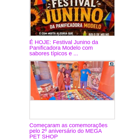
É HOJE: Festival Junino da
Panificadora Modelo com
sabores típicos e ...
Começaram as comemorações
pelo 2º aniversário do MEGA
PET SHOP