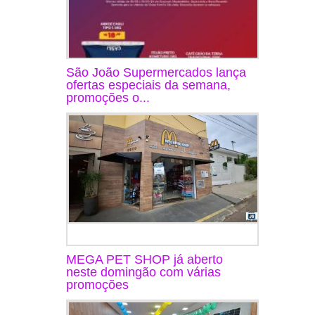
São João Supermercados lança
ofertas especiais da semana,
promoções o...
MEGA PET SHOP já aberto
neste domingão com várias
promoções