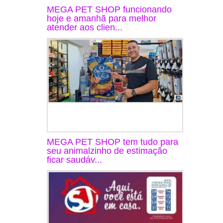
MEGA PET SHOP funcionando
hoje e amanhã para melhor
atender aos clien...
MEGA PET SHOP tem tudo para
seu animalzinho de estimação
ficar saudáv...