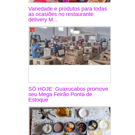
Variedade e produtos para todas
as ocasiões no restaurante
delivery M...
SÓ HOJE: Guaxucabos promove
seu Mega Feirão Ponta de
Estoque