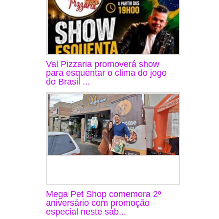
Val Pizzaria promoverá show
para esquentar o clima do jogo
do Brasil ...
Mega Pet Shop comemora 2º
aniversário com promoção
especial neste sáb...