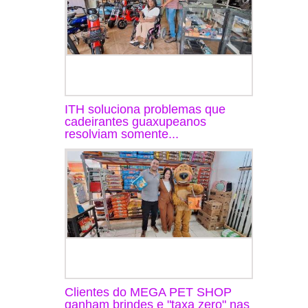
ITH soluciona problemas que
cadeirantes guaxupeanos
resolviam somente...
Clientes do MEGA PET SHOP
ganham brindes e "taxa zero" nas