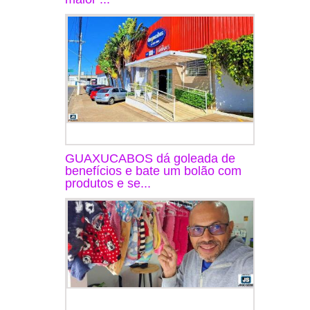
GUAXUCABOS dá goleada de
benefícios e bate um bolão com
produtos e se...