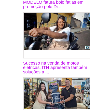
MODELO fatura bolo fatias em
promoção pelo Di...
Sucesso na venda de motos
elétricas, ITH apresenta também
soluções a ...