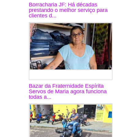
Borracharia JF: Há décadas
prestando o melhor serviço para
clientes d...
Bazar da Fraternidade Espírita
Servos de Maria agora funciona
todas a...