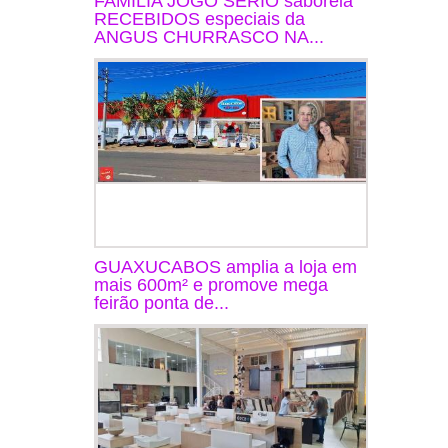
FAMÍLIA JOGO SÉRIO saboreia
RECEBIDOS especiais da
ANGUS CHURRASCO NA...
GUAXUCABOS amplia a loja em
mais 600m² e promove mega
feirão ponta de...