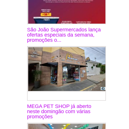
São João Supermercados lança
ofertas especiais da semana,
promoções o...
MEGA PET SHOP já aberto
neste domingão com várias
promoções