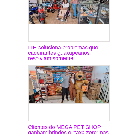
ITH soluciona problemas que
cadeirantes guaxupeanos
resolviam somente...
Clientes do MEGA PET SHOP
ganham brindes e "taxa zero" nas