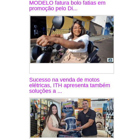
MODELO fatura bolo fatias em
promoção pelo Di...
Sucesso na venda de motos
elétricas, ITH apresenta também
soluções a ...