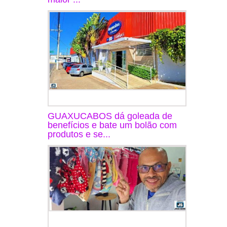
GUAXUCABOS dá goleada de
benefícios e bate um bolão com
produtos e se...