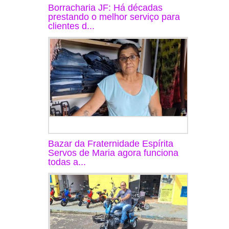
Borracharia JF: Há décadas
prestando o melhor serviço para
clientes d...
Bazar da Fraternidade Espírita
Servos de Maria agora funciona
todas a...