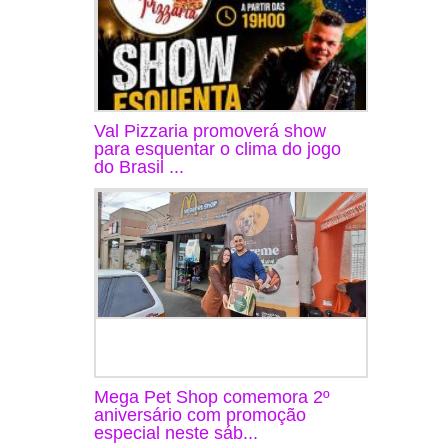
Val Pizzaria promoverá show
para esquentar o clima do jogo
do Brasil ...
Mega Pet Shop comemora 2º
aniversário com promoção
especial neste sáb...