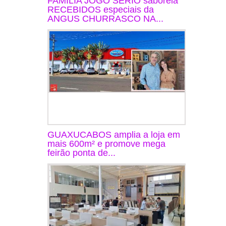
FAMÍLIA JOGO SÉRIO saboreia
RECEBIDOS especiais da
ANGUS CHURRASCO NA...
GUAXUCABOS amplia a loja em
mais 600m² e promove mega
feirão ponta de...