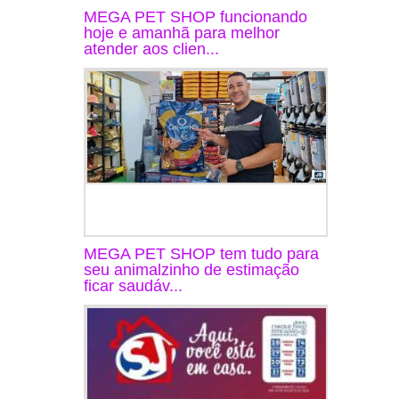
MEGA PET SHOP funcionando
hoje e amanhã para melhor
atender aos clien...
MEGA PET SHOP tem tudo para
seu animalzinho de estimação
ficar saudáv...