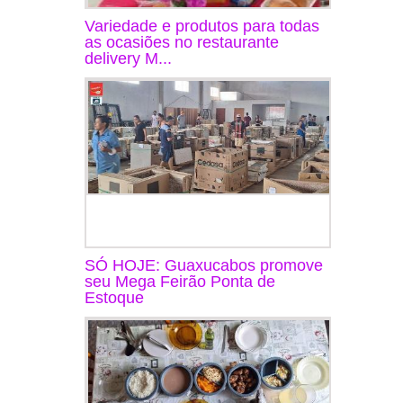
Variedade e produtos para todas
as ocasiões no restaurante
delivery M...
SÓ HOJE: Guaxucabos promove
seu Mega Feirão Ponta de
Estoque