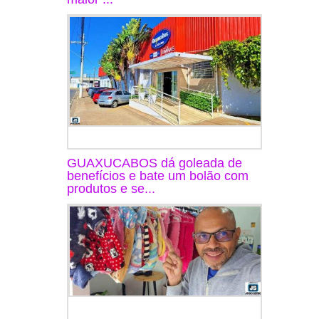
GUAXUCABOS dá goleada de
benefícios e bate um bolão com
produtos e se...