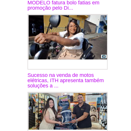
MODELO fatura bolo fatias em
promoção pelo Di...
Sucesso na venda de motos
elétricas, ITH apresenta também
soluções a ...