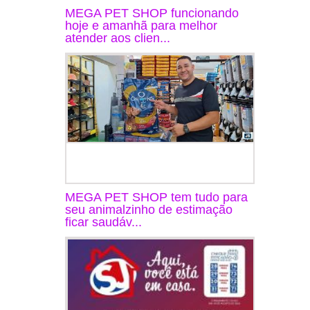
MEGA PET SHOP funcionando
hoje e amanhã para melhor
atender aos clien...
MEGA PET SHOP tem tudo para
seu animalzinho de estimação
ficar saudáv...