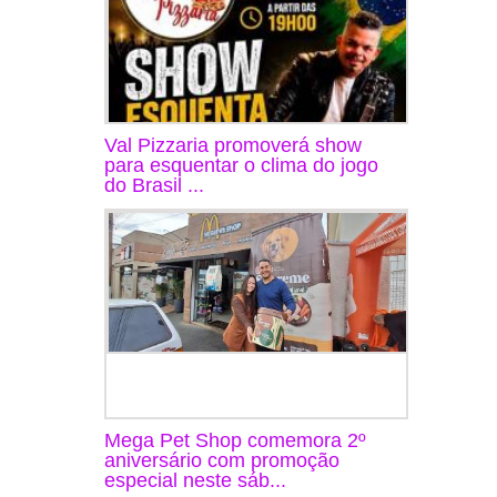
Val Pizzaria promoverá show
para esquentar o clima do jogo
do Brasil ...
Mega Pet Shop comemora 2º
aniversário com promoção
especial neste sáb...