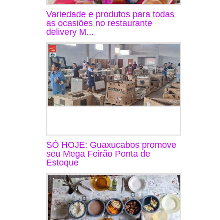
Variedade e produtos para todas
as ocasiões no restaurante
delivery M...
SÓ HOJE: Guaxucabos promove
seu Mega Feirão Ponta de
Estoque