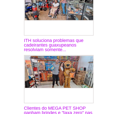
ITH soluciona problemas que
cadeirantes guaxupeanos
resolviam somente...
Clientes do MEGA PET SHOP
ganham brindes e "taxa zero" nas