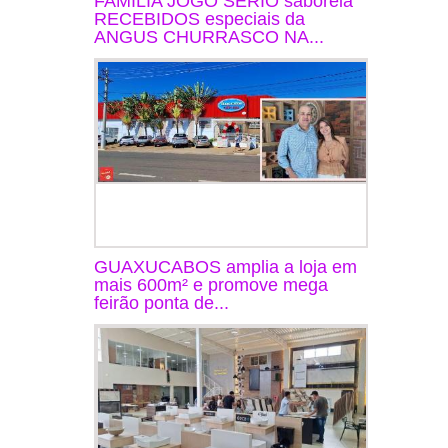
FAMÍLIA JOGO SÉRIO saboreia
RECEBIDOS especiais da
ANGUS CHURRASCO NA...
GUAXUCABOS amplia a loja em
mais 600m² e promove mega
feirão ponta de...