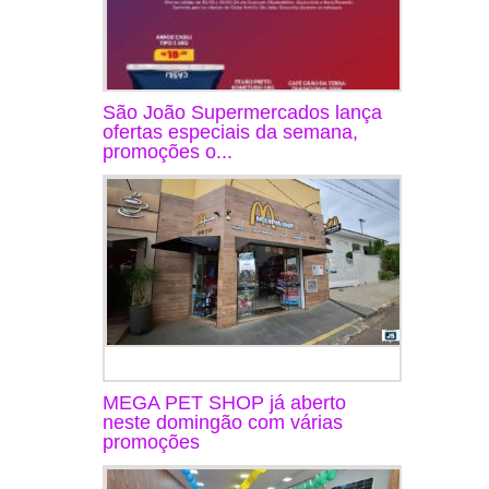
São João Supermercados lança
ofertas especiais da semana,
promoções o...
MEGA PET SHOP já aberto
neste domingão com várias
promoções