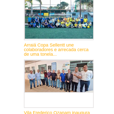
Arraiá Copa Sellentt une
colaboradores e arrecada cerca
de uma tonela...
Vila Frederico Ozanam inaugura