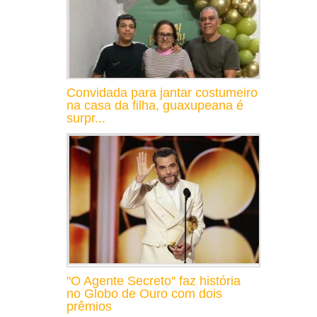
Convidada para jantar costumeiro
na casa da filha, guaxupeana é
surpr...
"O Agente Secreto" faz história
no Globo de Ouro com dois
prêmios