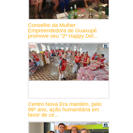
Conselho da Mulher
Empreendedora de Guaxupé
promove seu "2º Happy Del...
Centro Nova Era mantém, pelo
99º ano, ação humanitária em
favor de ce...