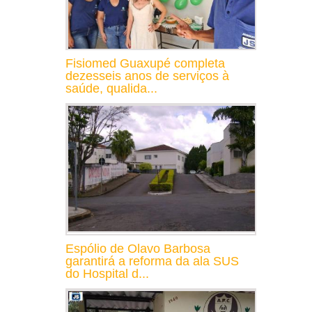
Fisiomed Guaxupé completa
dezesseis anos de serviços à
saúde, qualida...
Espólio de Olavo Barbosa
garantirá a reforma da ala SUS
do Hospital d...