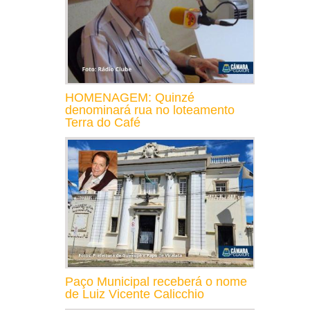
HOMENAGEM: Quinzé
denominará rua no loteamento
Terra do Café
Paço Municipal receberá o nome
de Luiz Vicente Calicchio