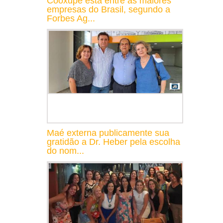
Cooxupé está entre as maiores
empresas do Brasil, segundo a
Forbes Ag...
Maé externa publicamente sua
gratidão a Dr. Heber pela escolha
do nom...