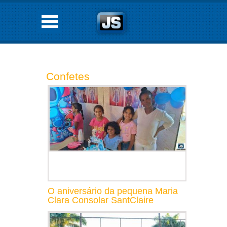
Confetes
O aniversário da pequena Maria
Clara Consolar SantClaire