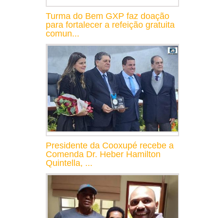
Turma do Bem GXP faz doação
para fortalecer a refeição gratuita
comun...
Presidente da Cooxupé recebe a
Comenda Dr. Heber Hamilton
Quintella, ...