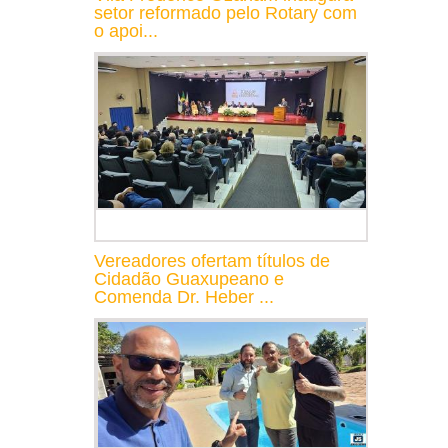
setor reformado pelo Rotary com
o apoi...
Vereadores ofertam títulos de
Cidadão Guaxupeano e
Comenda Dr. Heber ...