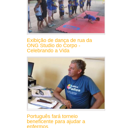
Exibição de dança de rua da
ONG Studio do Corpo -
Celebrando a Vida
Português fará torneio
beneficente para ajudar a
enfermos