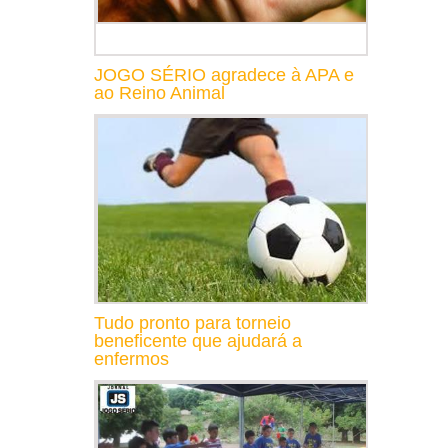
JOGO SÉRIO agradece à APA e
ao Reino Animal
Tudo pronto para torneio
beneficente que ajudará a
enfermos