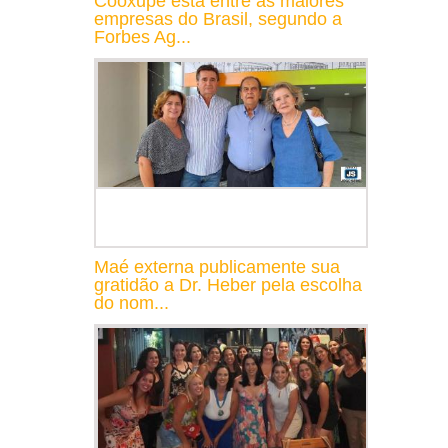
Cooxupé está entre as maiores
empresas do Brasil, segundo a
Forbes Ag...
Maé externa publicamente sua
gratidão a Dr. Heber pela escolha
do nom...