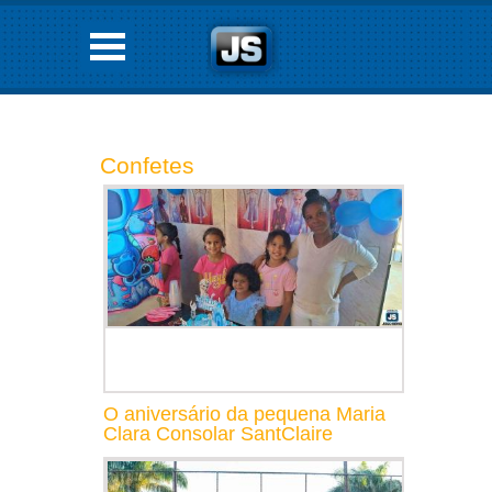
Confetes
O aniversário da pequena Maria
Clara Consolar SantClaire