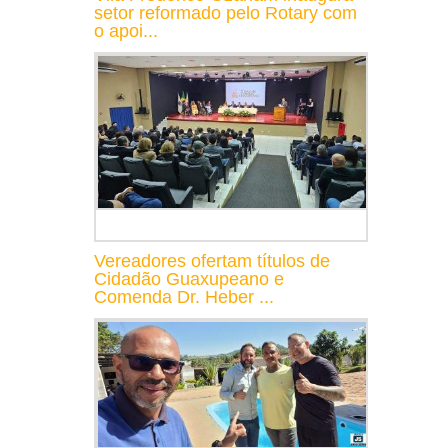
setor reformado pelo Rotary com
o apoi...
Vereadores ofertam títulos de
Cidadão Guaxupeano e
Comenda Dr. Heber ...