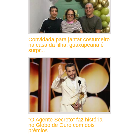
Convidada para jantar costumeiro
na casa da filha, guaxupeana é
surpr...
"O Agente Secreto" faz história
no Globo de Ouro com dois
prêmios