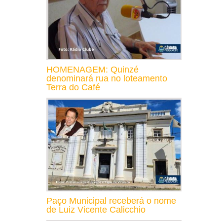
HOMENAGEM: Quinzé
denominará rua no loteamento
Terra do Café
Paço Municipal receberá o nome
de Luiz Vicente Calicchio