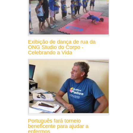
Exibição de dança de rua da
ONG Studio do Corpo -
Celebrando a Vida
Português fará torneio
beneficente para ajudar a
enfermos