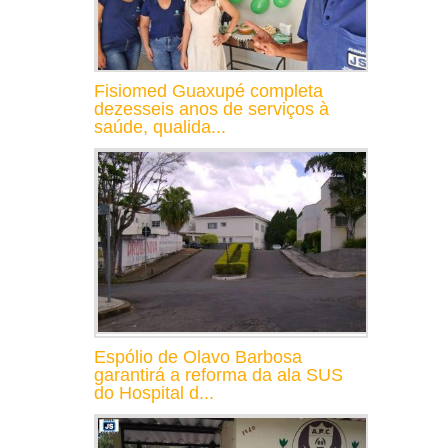
Fisiomed Guaxupé completa
dezesseis anos de serviços à
saúde, qualida...
Espólio de Olavo Barbosa
garantirá a reforma da ala SUS
do Hospital d...