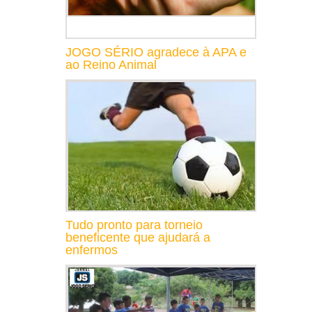
JOGO SÉRIO agradece à APA e
ao Reino Animal
Tudo pronto para torneio
beneficente que ajudará a
enfermos