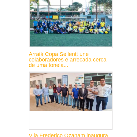
Arraiá Copa Sellentt une
colaboradores e arrecada cerca
de uma tonela...
Vila Frederico Ozanam inaugura