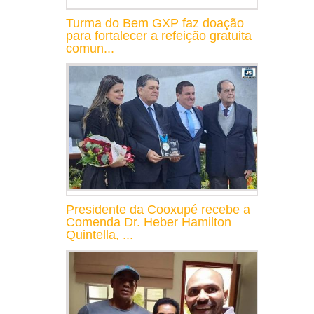
Turma do Bem GXP faz doação
para fortalecer a refeição gratuita
comun...
Presidente da Cooxupé recebe a
Comenda Dr. Heber Hamilton
Quintella, ...