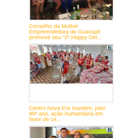
Conselho da Mulher
Empreendedora de Guaxupé
promove seu "2º Happy Del...
Centro Nova Era mantém, pelo
99º ano, ação humanitária em
favor de ce...