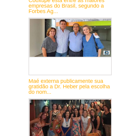
Cooxupé está entre as maiores
empresas do Brasil, segundo a
Forbes Ag...
Maé externa publicamente sua
gratidão a Dr. Heber pela escolha
do nom...