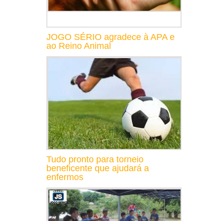
JOGO SÉRIO agradece à APA e
ao Reino Animal
Tudo pronto para torneio
beneficente que ajudará a
enfermos