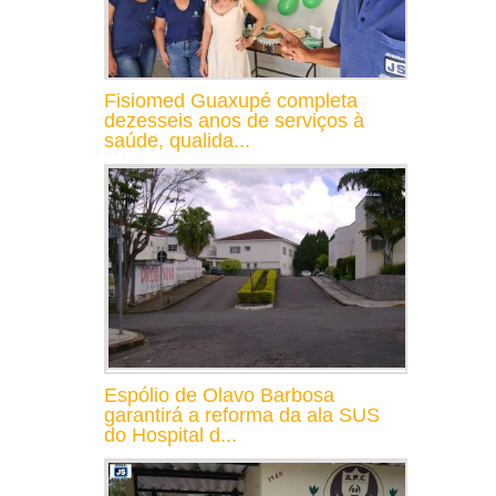
Fisiomed Guaxupé completa
dezesseis anos de serviços à
saúde, qualida...
Espólio de Olavo Barbosa
garantirá a reforma da ala SUS
do Hospital d...