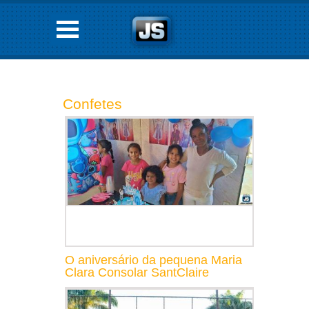
Confetes
O aniversário da pequena Maria
Clara Consolar SantClaire