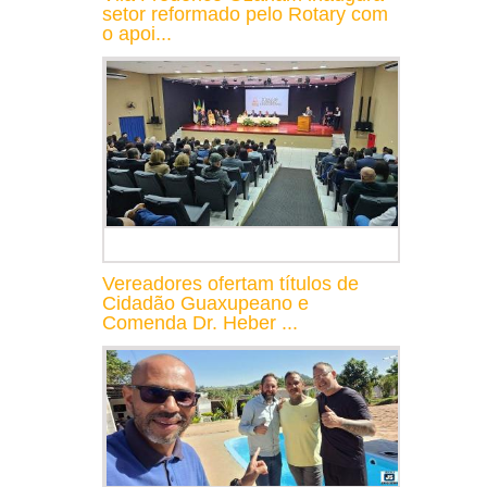
setor reformado pelo Rotary com
o apoi...
Vereadores ofertam títulos de
Cidadão Guaxupeano e
Comenda Dr. Heber ...