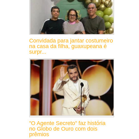
Convidada para jantar costumeiro
na casa da filha, guaxupeana é
surpr...
"O Agente Secreto" faz história
no Globo de Ouro com dois
prêmios