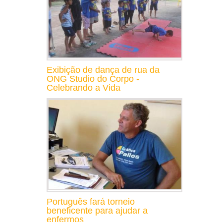
Exibição de dança de rua da
ONG Studio do Corpo -
Celebrando a Vida
Português fará torneio
beneficente para ajudar a
enfermos