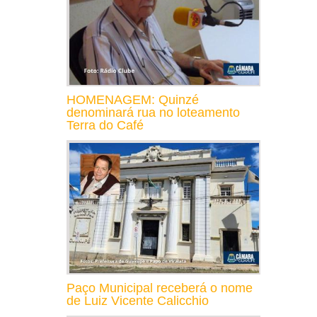
HOMENAGEM: Quinzé
denominará rua no loteamento
Terra do Café
Paço Municipal receberá o nome
de Luiz Vicente Calicchio