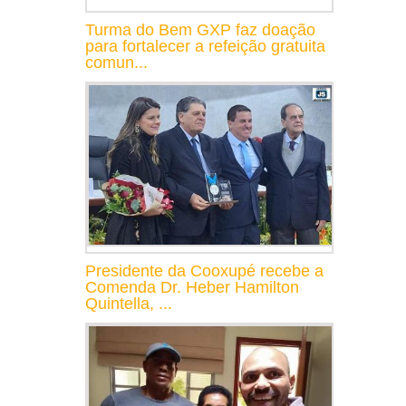
Turma do Bem GXP faz doação
para fortalecer a refeição gratuita
comun...
Presidente da Cooxupé recebe a
Comenda Dr. Heber Hamilton
Quintella, ...