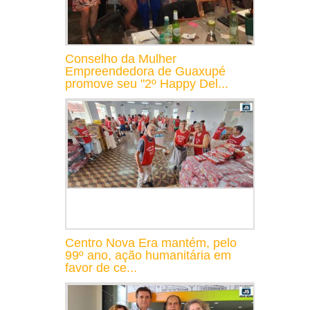
Conselho da Mulher
Empreendedora de Guaxupé
promove seu "2º Happy Del...
Centro Nova Era mantém, pelo
99º ano, ação humanitária em
favor de ce...