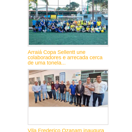
Arraiá Copa Sellentt une
colaboradores e arrecada cerca
de uma tonela...
Vila Frederico Ozanam inaugura