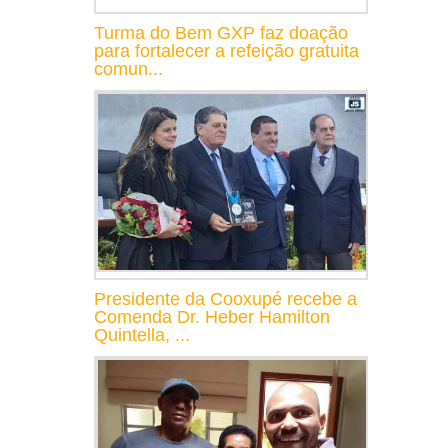
Turma do Bem GXP faz doação
para fortalecer a refeição gratuita
comun...
Presidente da Cooxupé recebe a
Comenda Dr. Heber Hamilton
Quintella, ...