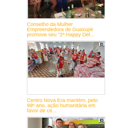
Conselho da Mulher
Empreendedora de Guaxupé
promove seu "2º Happy Del...
Centro Nova Era mantém, pelo
99º ano, ação humanitária em
favor de ce...