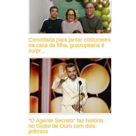
Convidada para jantar costumeiro
na casa da filha, guaxupeana é
surpr...
"O Agente Secreto" faz história
no Globo de Ouro com dois
prêmios