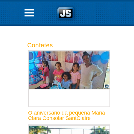
Confetes
O aniversário da pequena Maria
Clara Consolar SantClaire