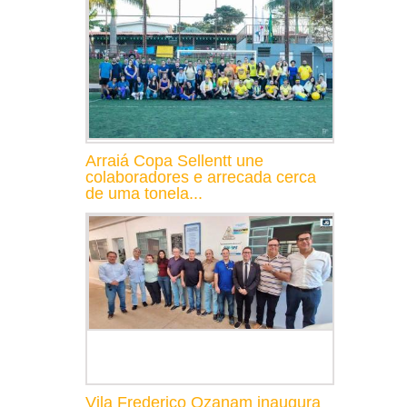
Arraiá Copa Sellentt une
colaboradores e arrecada cerca
de uma tonela...
Vila Frederico Ozanam inaugura