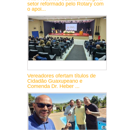
setor reformado pelo Rotary com
o apoi...
Vereadores ofertam títulos de
Cidadão Guaxupeano e
Comenda Dr. Heber ...