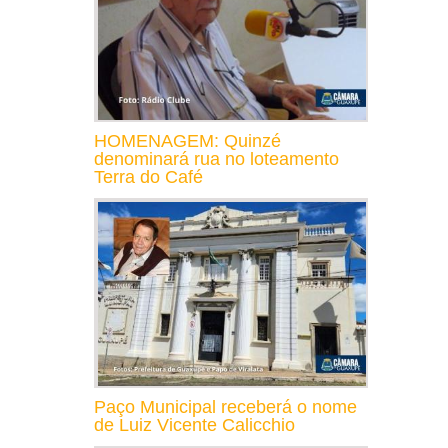
HOMENAGEM: Quinzé
denominará rua no loteamento
Terra do Café
Paço Municipal receberá o nome
de Luiz Vicente Calicchio