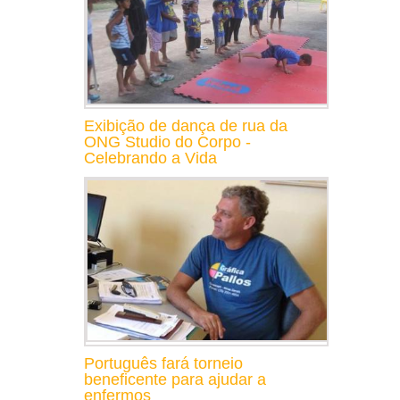
Exibição de dança de rua da
ONG Studio do Corpo -
Celebrando a Vida
Português fará torneio
beneficente para ajudar a
enfermos