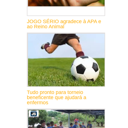
JOGO SÉRIO agradece à APA e
ao Reino Animal
Tudo pronto para torneio
beneficente que ajudará a
enfermos