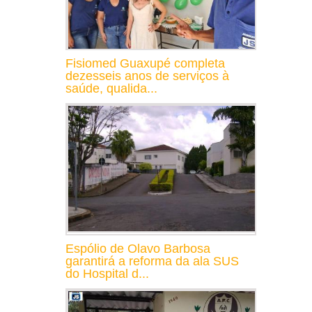
Fisiomed Guaxupé completa
dezesseis anos de serviços à
saúde, qualida...
Espólio de Olavo Barbosa
garantirá a reforma da ala SUS
do Hospital d...