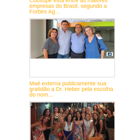
Cooxupé está entre as maiores
empresas do Brasil, segundo a
Forbes Ag...
Maé externa publicamente sua
gratidão a Dr. Heber pela escolha
do nom...