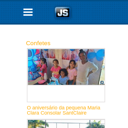
Confetes
O aniversário da pequena Maria
Clara Consolar SantClaire