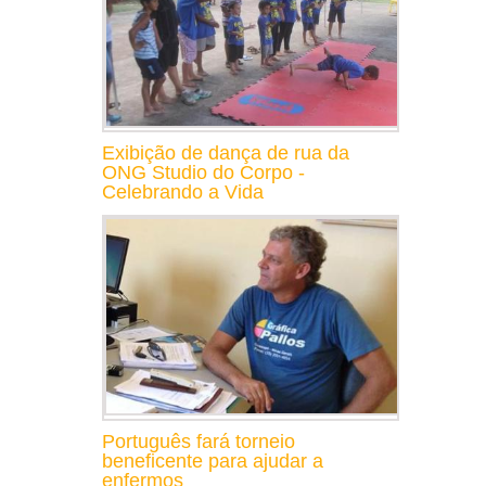
Exibição de dança de rua da
ONG Studio do Corpo -
Celebrando a Vida
Português fará torneio
beneficente para ajudar a
enfermos