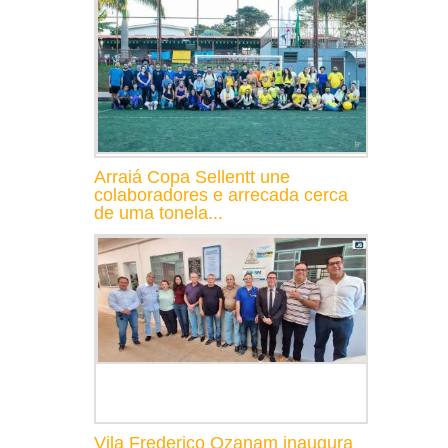
Arraiá Copa Sellentt une
colaboradores e arrecada cerca
de uma tonela...
Vila Frederico Ozanam inaugura