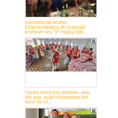
Conselho da Mulher
Empreendedora de Guaxupé
promove seu "2º Happy Del...
Centro Nova Era mantém, pelo
99º ano, ação humanitária em
favor de ce...