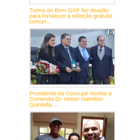
Turma do Bem GXP faz doação
para fortalecer a refeição gratuita
comun...
Presidente da Cooxupé recebe a
Comenda Dr. Heber Hamilton
Quintella, ...