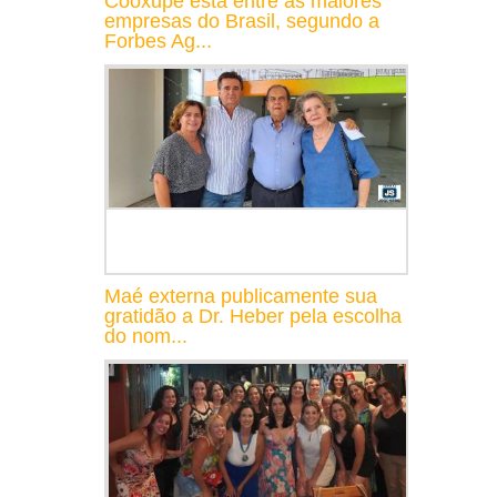
Cooxupé está entre as maiores
empresas do Brasil, segundo a
Forbes Ag...
Maé externa publicamente sua
gratidão a Dr. Heber pela escolha
do nom...