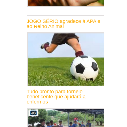
JOGO SÉRIO agradece à APA e
ao Reino Animal
Tudo pronto para torneio
beneficente que ajudará a
enfermos