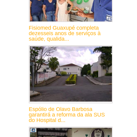
Fisiomed Guaxupé completa
dezesseis anos de serviços à
saúde, qualida...
Espólio de Olavo Barbosa
garantirá a reforma da ala SUS
do Hospital d...