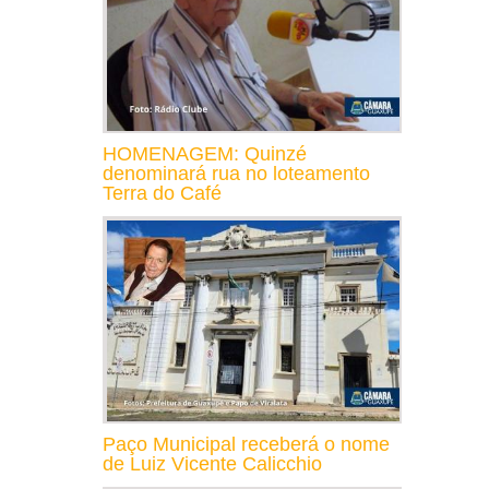
HOMENAGEM: Quinzé
denominará rua no loteamento
Terra do Café
Paço Municipal receberá o nome
de Luiz Vicente Calicchio