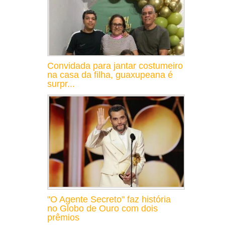
Convidada para jantar costumeiro
na casa da filha, guaxupeana é
surpr...
"O Agente Secreto" faz história
no Globo de Ouro com dois
prêmios