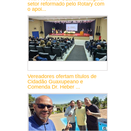
setor reformado pelo Rotary com
o apoi...
Vereadores ofertam títulos de
Cidadão Guaxupeano e
Comenda Dr. Heber ...