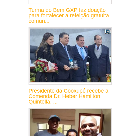
Turma do Bem GXP faz doação
para fortalecer a refeição gratuita
comun...
Presidente da Cooxupé recebe a
Comenda Dr. Heber Hamilton
Quintella, ...