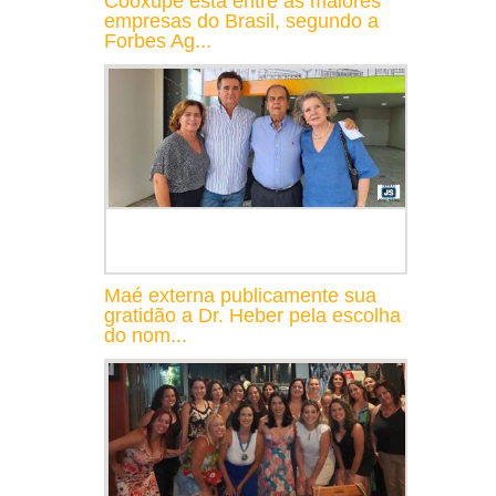
Cooxupé está entre as maiores
empresas do Brasil, segundo a
Forbes Ag...
Maé externa publicamente sua
gratidão a Dr. Heber pela escolha
do nom...