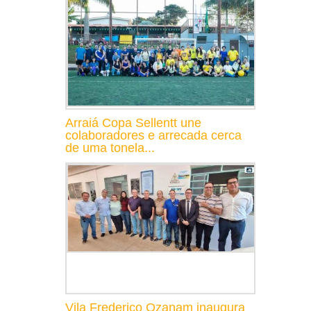
Arraiá Copa Sellentt une
colaboradores e arrecada cerca
de uma tonela...
Vila Frederico Ozanam inaugura