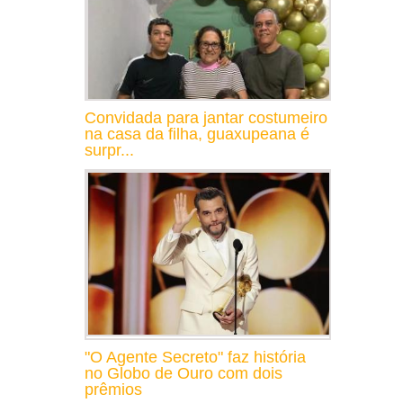
Convidada para jantar costumeiro
na casa da filha, guaxupeana é
surpr...
"O Agente Secreto" faz história
no Globo de Ouro com dois
prêmios