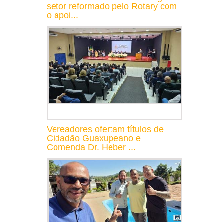
setor reformado pelo Rotary com
o apoi...
Vereadores ofertam títulos de
Cidadão Guaxupeano e
Comenda Dr. Heber ...