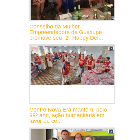
Conselho da Mulher
Empreendedora de Guaxupé
promove seu "2º Happy Del...
Centro Nova Era mantém, pelo
99º ano, ação humanitária em
favor de ce...