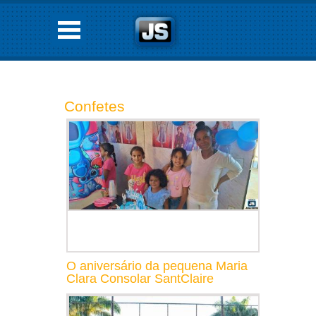
Confetes
O aniversário da pequena Maria
Clara Consolar SantClaire