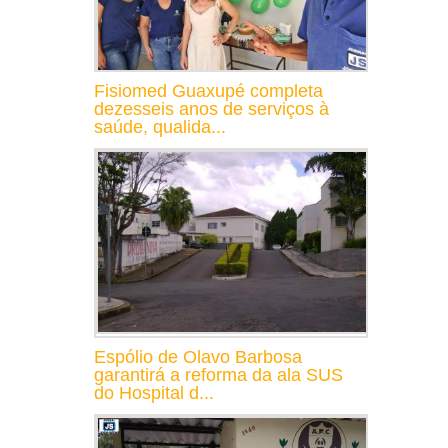
Fisiomed Guaxupé completa
dezesseis anos de serviços à
saúde, qualida...
Espólio de Olavo Barbosa
garantirá a reforma da ala SUS
do Hospital d...