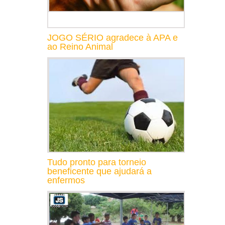
JOGO SÉRIO agradece à APA e
ao Reino Animal
Tudo pronto para torneio
beneficente que ajudará a
enfermos