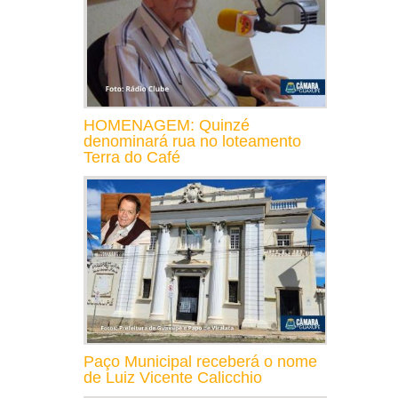
HOMENAGEM: Quinzé
denominará rua no loteamento
Terra do Café
Paço Municipal receberá o nome
de Luiz Vicente Calicchio