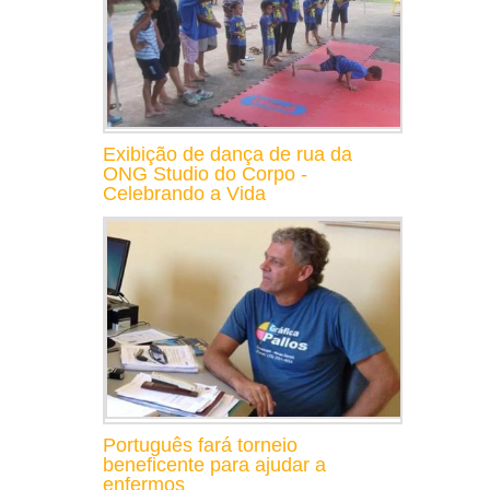
Exibição de dança de rua da
ONG Studio do Corpo -
Celebrando a Vida
Português fará torneio
beneficente para ajudar a
enfermos