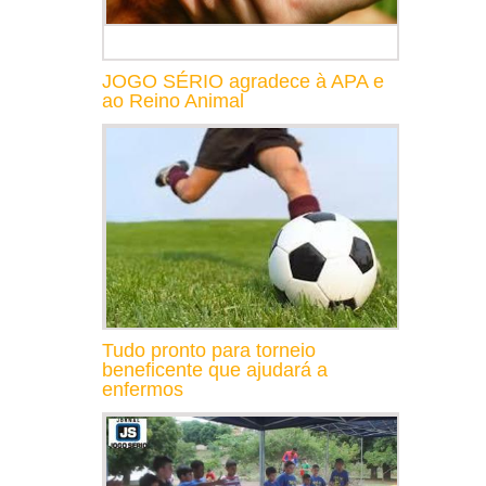
JOGO SÉRIO agradece à APA e
ao Reino Animal
Tudo pronto para torneio
beneficente que ajudará a
enfermos