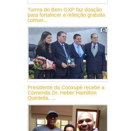
Turma do Bem GXP faz doação
para fortalecer a refeição gratuita
comun...
Presidente da Cooxupé recebe a
Comenda Dr. Heber Hamilton
Quintella, ...