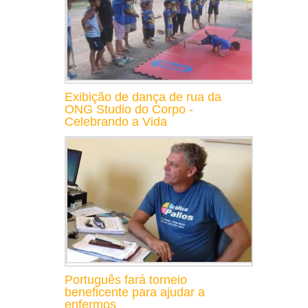
Exibição de dança de rua da
ONG Studio do Corpo -
Celebrando a Vida
Português fará torneio
beneficente para ajudar a
enfermos