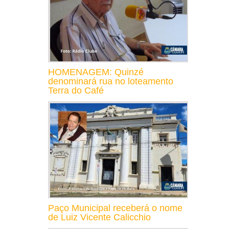
HOMENAGEM: Quinzé
denominará rua no loteamento
Terra do Café
Paço Municipal receberá o nome
de Luiz Vicente Calicchio