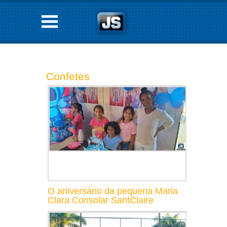
Confetes
O aniversário da pequena Maria
Clara Consolar SantClaire