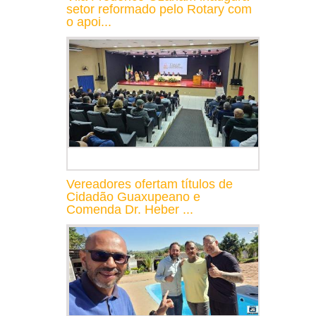
setor reformado pelo Rotary com
o apoi...
Vereadores ofertam títulos de
Cidadão Guaxupeano e
Comenda Dr. Heber ...