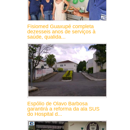
Fisiomed Guaxupé completa
dezesseis anos de serviços à
saúde, qualida...
Espólio de Olavo Barbosa
garantirá a reforma da ala SUS
do Hospital d...