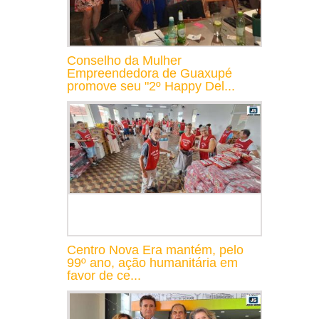
Conselho da Mulher
Empreendedora de Guaxupé
promove seu "2º Happy Del...
Centro Nova Era mantém, pelo
99º ano, ação humanitária em
favor de ce...