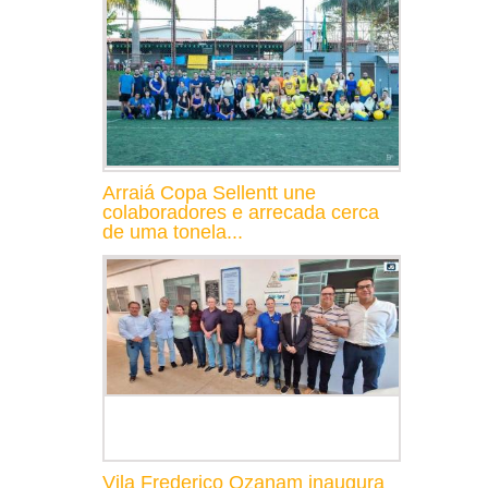
Arraiá Copa Sellentt une
colaboradores e arrecada cerca
de uma tonela...
Vila Frederico Ozanam inaugura