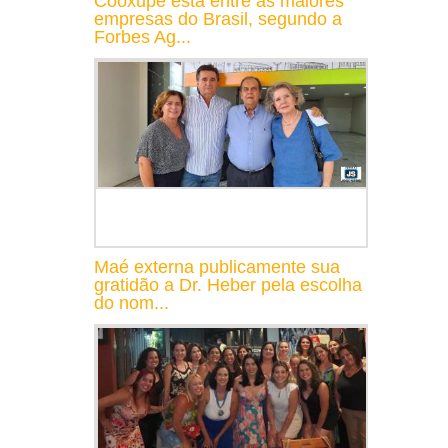
Cooxupé está entre as maiores
empresas do Brasil, segundo a
Forbes Ag...
Maé externa publicamente sua
gratidão a Dr. Heber pela escolha
do nom...