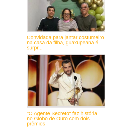
Convidada para jantar costumeiro
na casa da filha, guaxupeana é
surpr...
"O Agente Secreto" faz história
no Globo de Ouro com dois
prêmios