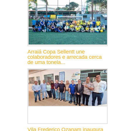
Arraiá Copa Sellentt une
colaboradores e arrecada cerca
de uma tonela...
Vila Frederico Ozanam inaugura