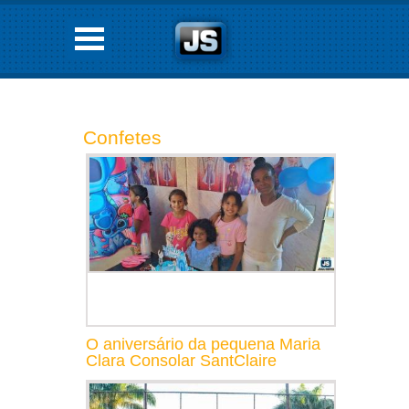
Confetes
O aniversário da pequena Maria
Clara Consolar SantClaire