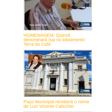
HOMENAGEM: Quinzé
denominará rua no loteamento
Terra do Café
Paço Municipal receberá o nome
de Luiz Vicente Calicchio