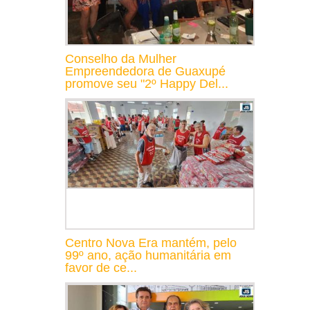
Conselho da Mulher
Empreendedora de Guaxupé
promove seu "2º Happy Del...
Centro Nova Era mantém, pelo
99º ano, ação humanitária em
favor de ce...