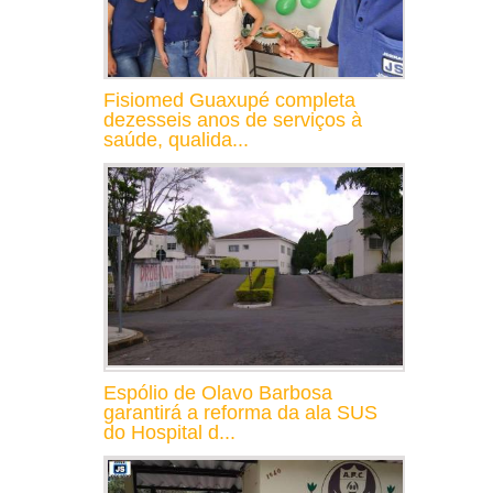
Fisiomed Guaxupé completa
dezesseis anos de serviços à
saúde, qualida...
Espólio de Olavo Barbosa
garantirá a reforma da ala SUS
do Hospital d...