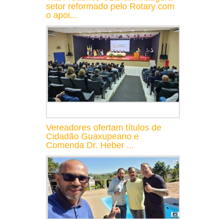
setor reformado pelo Rotary com
o apoi...
Vereadores ofertam títulos de
Cidadão Guaxupeano e
Comenda Dr. Heber ...