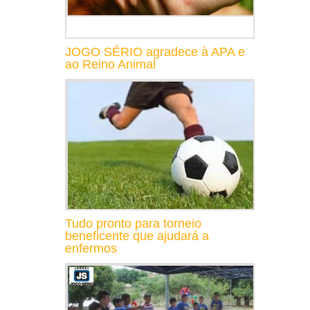
JOGO SÉRIO agradece à APA e
ao Reino Animal
Tudo pronto para torneio
beneficente que ajudará a
enfermos