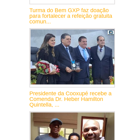
Turma do Bem GXP faz doação
para fortalecer a refeição gratuita
comun...
Presidente da Cooxupé recebe a
Comenda Dr. Heber Hamilton
Quintella, ...