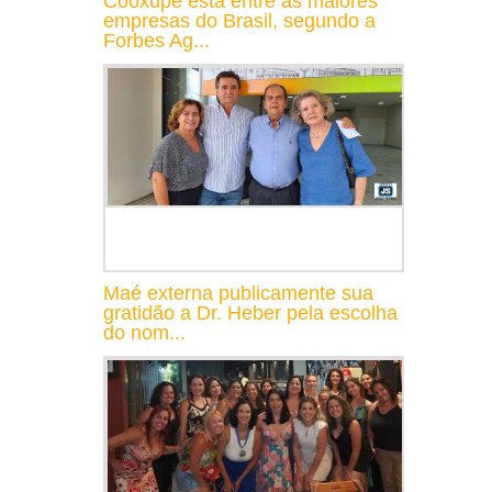
Cooxupé está entre as maiores
empresas do Brasil, segundo a
Forbes Ag...
Maé externa publicamente sua
gratidão a Dr. Heber pela escolha
do nom...