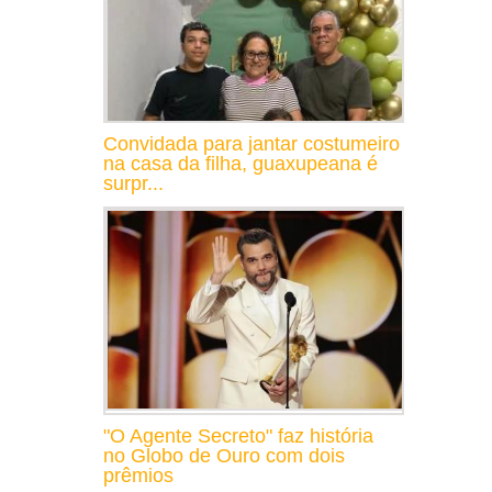
Convidada para jantar costumeiro
na casa da filha, guaxupeana é
surpr...
"O Agente Secreto" faz história
no Globo de Ouro com dois
prêmios