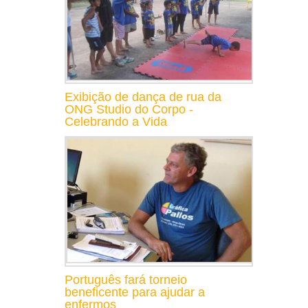
Exibição de dança de rua da
ONG Studio do Corpo -
Celebrando a Vida
Português fará torneio
beneficente para ajudar a
enfermos