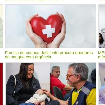
Família de criança deficiente procura doadores
MEC
de sangue com urgência
méd