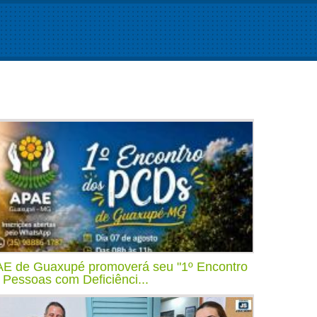
E de Guaxupé promoverá seu "1º Encontro
 Pessoas com Deficiênci...