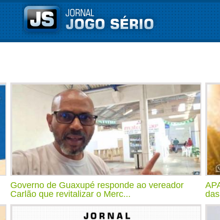
Governo de Guaxupé responde ao vereador
APA
Carlão que revitalizar o Merc...
das