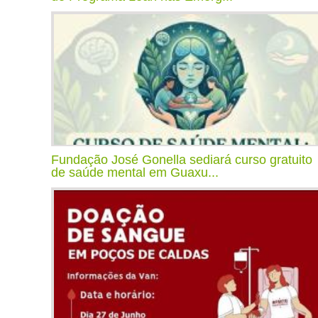
Fundação José Gonella sediará curso gratuito
de saúde mental em Guaxu...