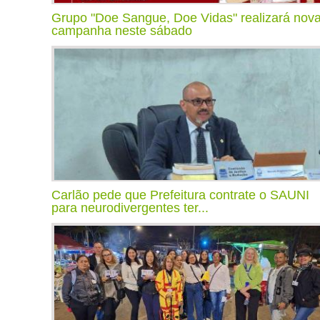
Grupo "Doe Sangue, Doe Vidas" realizará nov
campanha neste sábado
Carlão pede que Prefeitura contrate o SAUNI
para neurodivergentes ter...