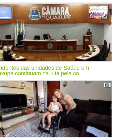
ndentes das unidades de Saúde em
xupé continuam na luta pela co...