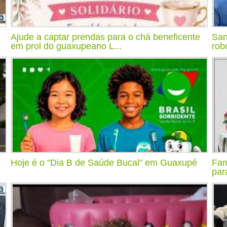
Ajude a captar prendas para o chá beneficente
San
em prol do guaxupeano L...
rob
Hoje é o "Dia B de Saúde Bucal" em Guaxupé
Fam
par