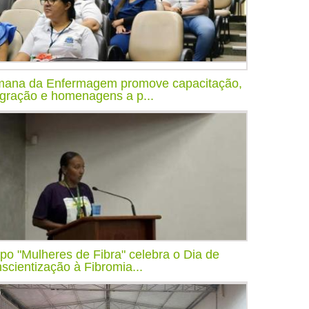
ana da Enfermagem promove capacitação,
egração e homenagens a p...
po "Mulheres de Fibra" celebra o Dia de
scientização à Fibromia...