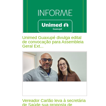
Unimed Guaxupé divulga edital
de convocação para Assembleia
Geral Ext...
Vereador Carlão leva à secretária
de Saúde sua proposta de