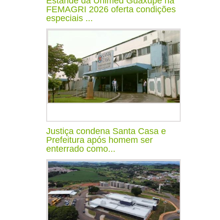
Estande da Unimed Guaxupé na
FEMAGRI 2026 oferta condições
especiais ...
Justiça condena Santa Casa e
Prefeitura após homem ser
enterrado como...