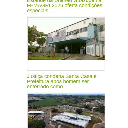
Estande da Unimed Guaxupé na
FEMAGRI 2026 oferta condições
especiais ...
Justiça condena Santa Casa e
Prefeitura após homem ser
enterrado como...