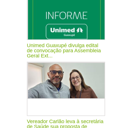
Unimed Guaxupé divulga edital
de convocação para Assembleia
Geral Ext...
Vereador Carlão leva à secretária
de Saúde sua proposta de