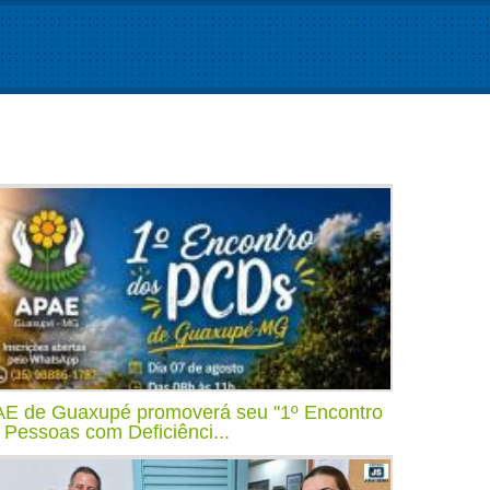
E de Guaxupé promoverá seu "1º Encontro
 Pessoas com Deficiênci...