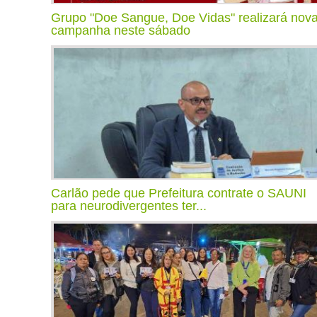
Grupo "Doe Sangue, Doe Vidas" realizará nov
campanha neste sábado
Carlão pede que Prefeitura contrate o SAUNI
para neurodivergentes ter...