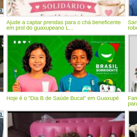
Ajude a captar prendas para o chá beneficente
San
em prol do guaxupeano L...
rob
Hoje é o "Dia B de Saúde Bucal" em Guaxupé
Fam
par