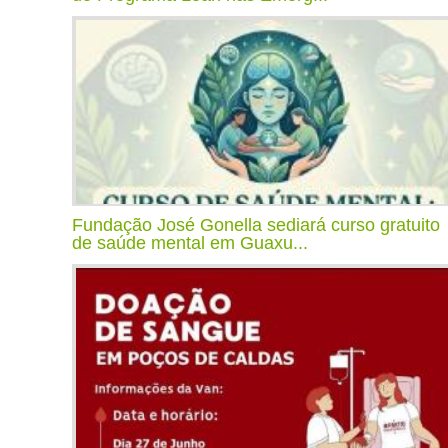
Fundação José Gonella sediará curso gratuito
de saúde mental em Guaxu...