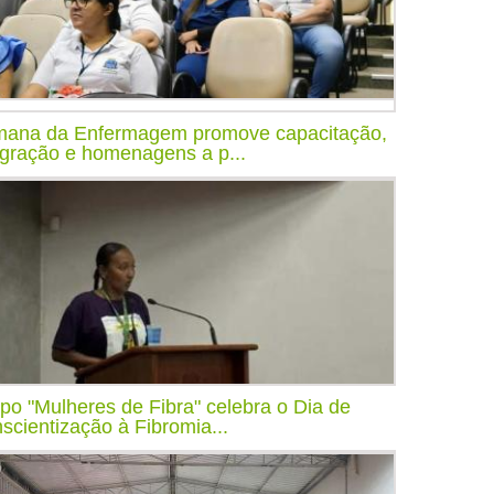
ana da Enfermagem promove capacitação,
egração e homenagens a p...
po "Mulheres de Fibra" celebra o Dia de
scientização à Fibromia...