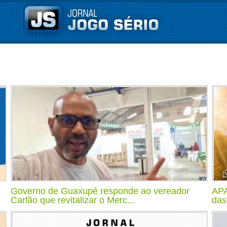
Governo de Guaxupé responde ao vereador
APA
Carlão que revitalizar o Merc...
das