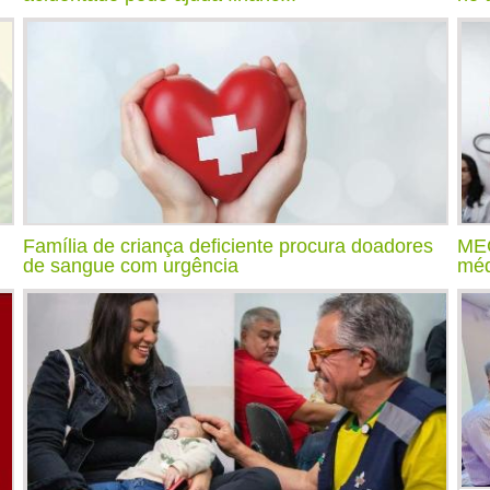
Família de criança deficiente procura doadores
MEC
de sangue com urgência
méd