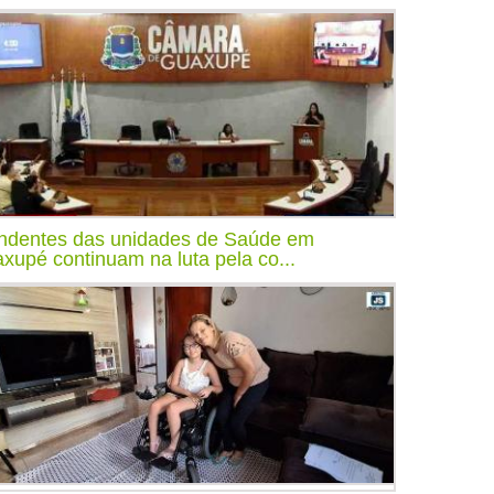
ndentes das unidades de Saúde em
xupé continuam na luta pela co...