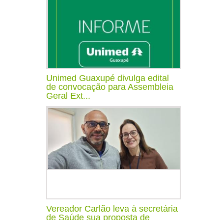
Unimed Guaxupé divulga edital
de convocação para Assembleia
Geral Ext...
Vereador Carlão leva à secretária
de Saúde sua proposta de