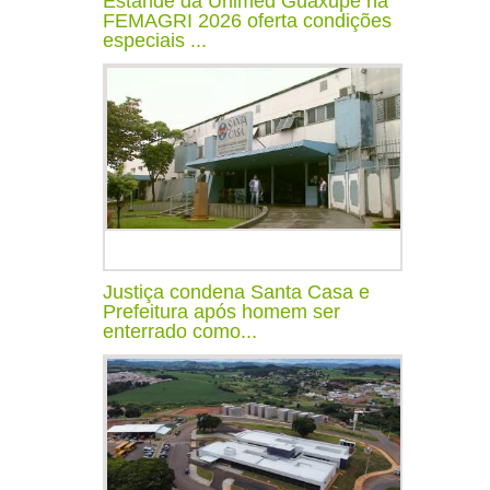
Estande da Unimed Guaxupé na
FEMAGRI 2026 oferta condições
especiais ...
Justiça condena Santa Casa e
Prefeitura após homem ser
enterrado como...