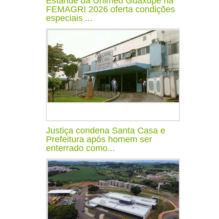
Estande da Unimed Guaxupé na
FEMAGRI 2026 oferta condições
especiais ...
Justiça condena Santa Casa e
Prefeitura após homem ser
enterrado como...