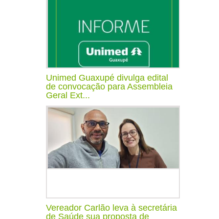
Unimed Guaxupé divulga edital
de convocação para Assembleia
Geral Ext...
Vereador Carlão leva à secretária
de Saúde sua proposta de