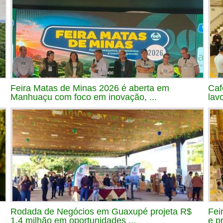
Feira Matas de Minas 2026 é aberta em
Caf
Manhuaçu com foco em inovação, ...
lav
Rodada de Negócios em Guaxupé projeta R$
Fei
1,4 milhão em oportunidades ...
e p