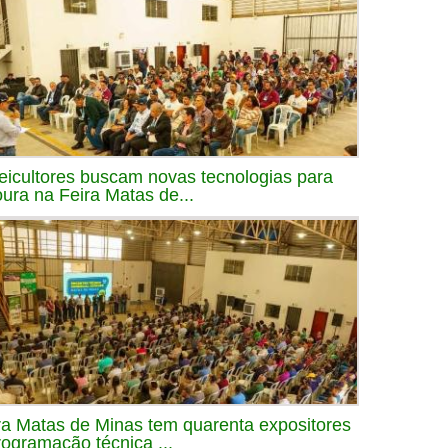
eicultores buscam novas tecnologias para
oura na Feira Matas de...
ra Matas de Minas tem quarenta expositores
rogramação técnica ...