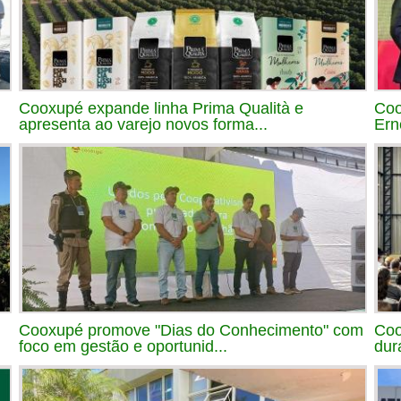
Cooxupé expande linha Prima Qualità e
Coo
apresenta ao varejo novos forma...
Ern
Cooxupé promove "Dias do Conhecimento" com
Coo
foco em gestão e oportunid...
dur