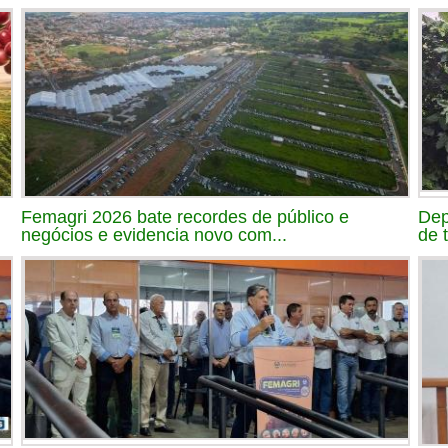
Femagri 2026 bate recordes de público e
Dep
negócios e evidencia novo com...
de 