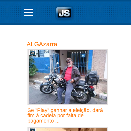
ALGAzarra
Se "Play" ganhar a eleição, dará
fim à cadeia por falta de
pagamento ...