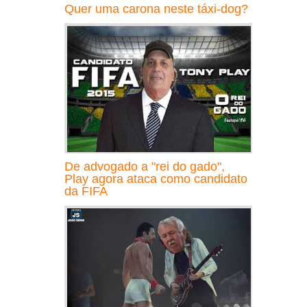
Quer uma carona neste táxi-dog?
De advogado a "rei do gado",
Play agora ataca como candidato
da FIFA