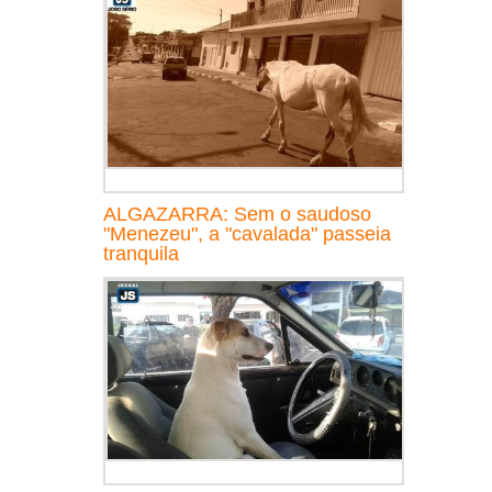
ALGAZARRA: Sem o saudoso
"Menezeu", a "cavalada" passeia
tranquila