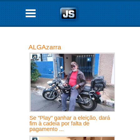
ALGAzarra
Se "Play" ganhar a eleição, dará
fim à cadeia por falta de
pagamento ...