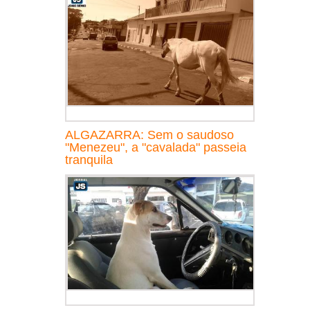
ALGAZARRA: Sem o saudoso
"Menezeu", a "cavalada" passeia
tranquila