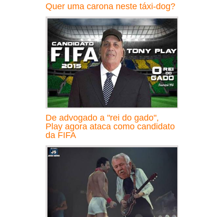
Quer uma carona neste táxi-dog?
De advogado a "rei do gado",
Play agora ataca como candidato
da FIFA