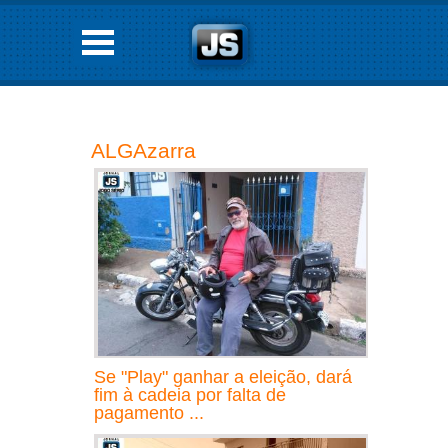
ALGAzarra
Se "Play" ganhar a eleição, dará
fim à cadeia por falta de
pagamento ...