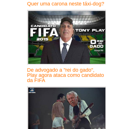
Quer uma carona neste táxi-dog?
De advogado a "rei do gado",
Play agora ataca como candidato
da FIFA