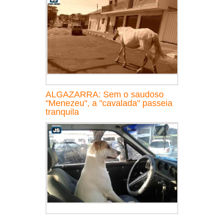
ALGAZARRA: Sem o saudoso
"Menezeu", a "cavalada" passeia
tranquila