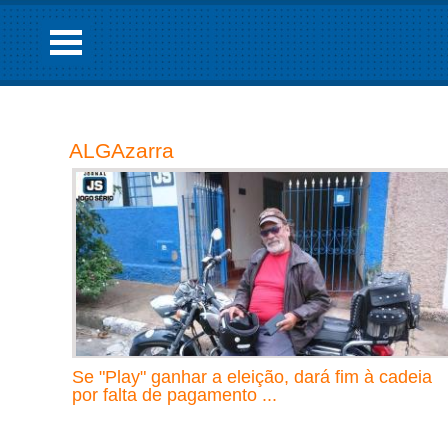
ALGAzarra
Se "Play" ganhar a eleição, dará fim à cadeia
por falta de pagamento ...