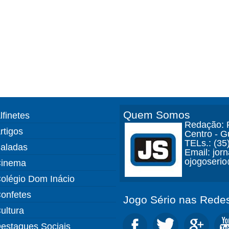
Quem Somos
lfinetes
Redação: R
rtigos
Centro - 
TELs.: (35
aladas
Email: jor
ojogoseri
inema
olégio Dom Inácio
onfetes
Jogo Sério nas Redes
ultura
estaques Sociais