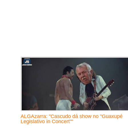
ALGAzarra: "Cascudo dá show no "Guaxupé
Legislativo in Concert""