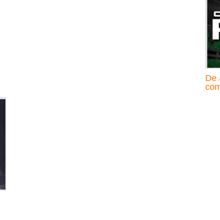
De 
com