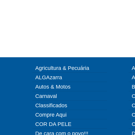
Agricultura & Pecuária
A
ALGAzarra
A
Autos & Motos
B
Carnaval
C
Classificados
C
Compre Aqui
C
COR DA PELE
C
De cara com o povo!!!
D