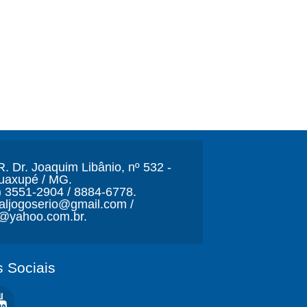
. Dr. Joaquim Libânio, nº 532 -
Guaxupé / MG.
) 3551-2904 / 8884-6778.
naljogoserio@gmail.com /
o@yahoo.com.br.
 Sociais