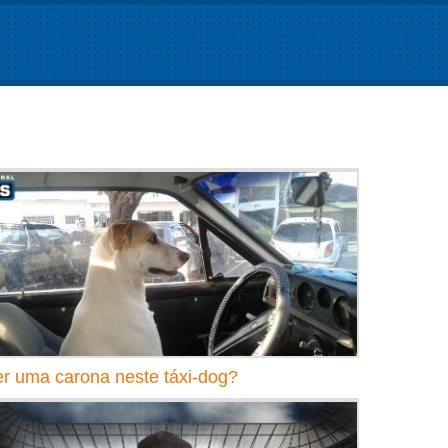
r uma carona neste táxi-dog?