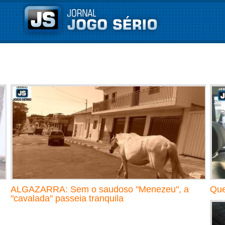
ALGAZARRA: Sem o saudoso "Menezeu", a
Que
"cavalada" passeia tranquila