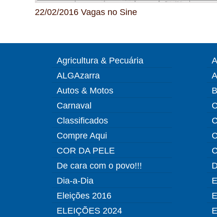
22/02/2016 Vagas no Sine
Agricultura & Pecuária
A
ALGAzarra
A
Autos & Motos
B
Carnaval
C
Classificados
C
Compre Aqui
C
COR DA PELE
C
De cara com o povo!!!
D
Dia-a-Dia
E
Eleições 2016
E
ELEIÇÕES 2024
E