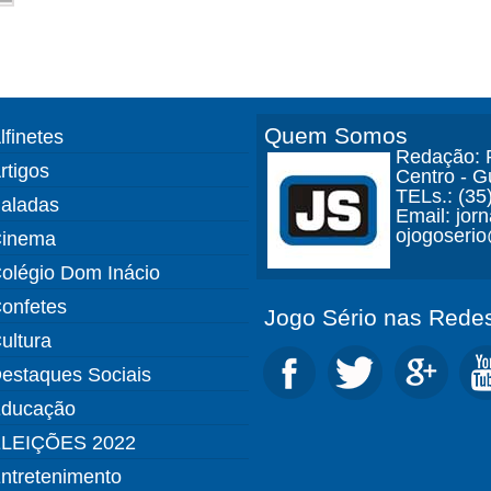
Quem Somos
lfinetes
Redação: R
rtigos
Centro - 
TELs.: (35
aladas
Email: jor
ojogoseri
inema
olégio Dom Inácio
onfetes
Jogo Sério nas Redes
ultura
estaques Sociais
ducação
LEIÇÕES 2022
ntretenimento