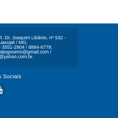
. Dr. Joaquim Libânio, nº 532 -
Guaxupé / MG.
) 3551-2904 / 8884-6778.
naljogoserio@gmail.com /
o@yahoo.com.br.
 Sociais