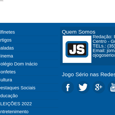
Quem Somos
lfinetes
Redação: R
rtigos
Centro - 
TELs.: (35
aladas
Email: jor
ojogoseri
inema
olégio Dom Inácio
onfetes
Jogo Sério nas Redes
ultura
estaques Sociais
ducação
LEIÇÕES 2022
ntretenimento