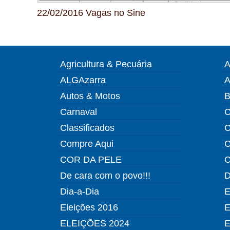
22/02/2016 Vagas no Sine
Agricultura & Pecuária
A
ALGAzarra
A
Autos & Motos
B
Carnaval
C
Classificados
C
Compre Aqui
C
COR DA PELE
C
De cara com o povo!!!
D
Dia-a-Dia
E
Eleições 2016
E
ELEIÇÕES 2024
E