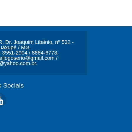
. Dr. Joaquim Libânio, nº 532 -
Guaxupé / MG.
) 3551-2904 / 8884-6778.
naljogoserio@gmail.com /
o@yahoo.com.br.
 Sociais