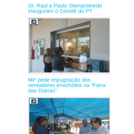
Dr. Raul e Paulo Stempniewski
inauguram o Comitê do PT
MP pede impugnação dos
vereadores envolvidos na "Farra
das Diárias"