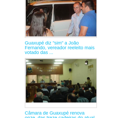
Guaxupé diz "sim" a João
Fernando, vereador reeleito mais
votado das ...
Câmara de Guaxupé renova
onze, das treze cadeiras do atual