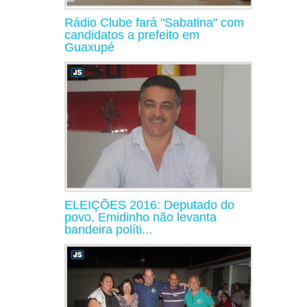
Rádio Clube fará "Sabatina" com
candidatos a prefeito em
Guaxupé
ELEIÇÕES 2016: Deputado do
povo, Emidinho não levanta
bandeira políti...