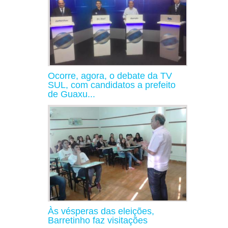
Ocorre, agora, o debate da TV
SUL, com candidatos a prefeito
de Guaxu...
Às vésperas das eleições,
Barretinho faz visitações