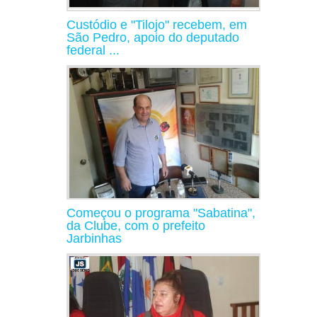
Custódio e "Tilojo" recebem, em
São Pedro, apoio do deputado
federal ...
Começou o programa "Sabatina",
da Clube, com o prefeito
Jarbinhas