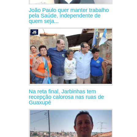
João Paulo quer manter trabalho
pela Saúde, independente de
quem seja...
Na reta final, Jarbinhas tem
recepção calorosa nas ruas de
Guaxupé