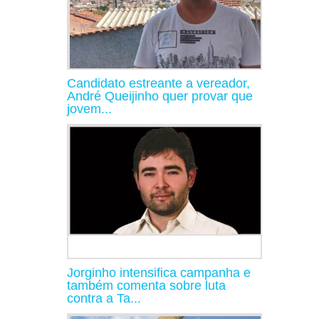
Candidato estreante a vereador,
André Queijinho quer provar que
jovem...
Jorginho intensifica campanha e
também comenta sobre luta
contra a Ta...