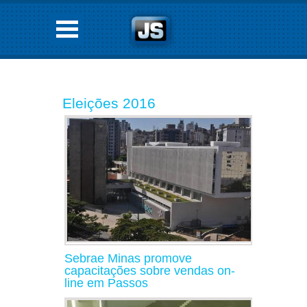
Eleições 2016
Sebrae Minas promove
capacitações sobre vendas on-
line em Passos