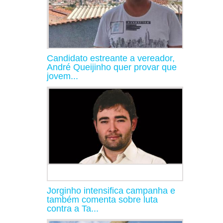
Candidato estreante a vereador,
André Queijinho quer provar que
jovem...
Jorginho intensifica campanha e
também comenta sobre luta
contra a Ta...