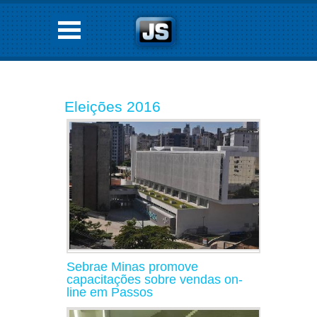
Eleições 2016
Sebrae Minas promove
capacitações sobre vendas on-
line em Passos