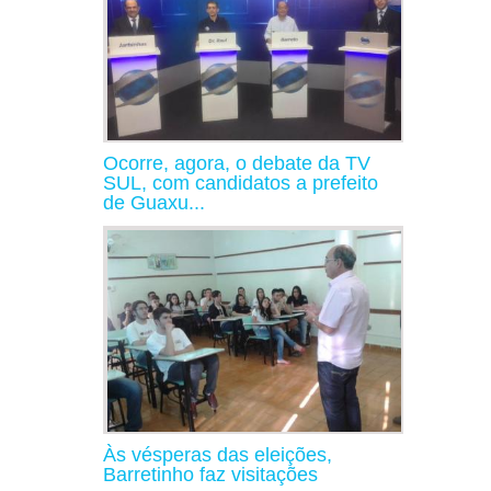
Ocorre, agora, o debate da TV
SUL, com candidatos a prefeito
de Guaxu...
Às vésperas das eleições,
Barretinho faz visitações