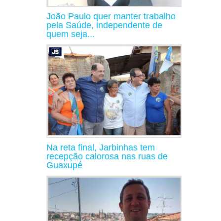
João Paulo quer manter trabalho
pela Saúde, independente de
quem seja...
Na reta final, Jarbinhas tem
recepção calorosa nas ruas de
Guaxupé