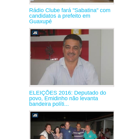
Rádio Clube fará "Sabatina" com
candidatos a prefeito em
Guaxupé
ELEIÇÕES 2016: Deputado do
povo, Emidinho não levanta
bandeira políti...