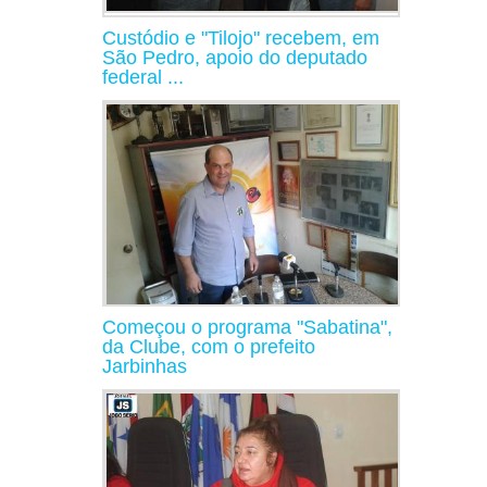
Custódio e "Tilojo" recebem, em
São Pedro, apoio do deputado
federal ...
Começou o programa "Sabatina",
da Clube, com o prefeito
Jarbinhas