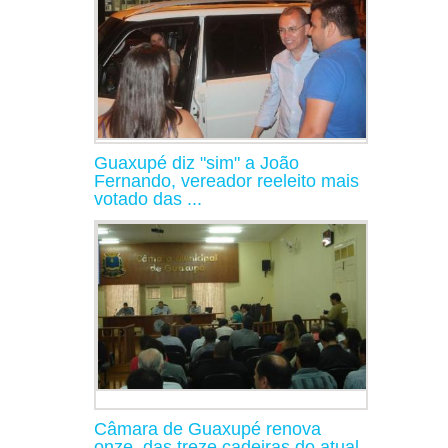
Guaxupé diz "sim" a João
Fernando, vereador reeleito mais
votado das ...
Câmara de Guaxupé renova
onze, das treze cadeiras do atual