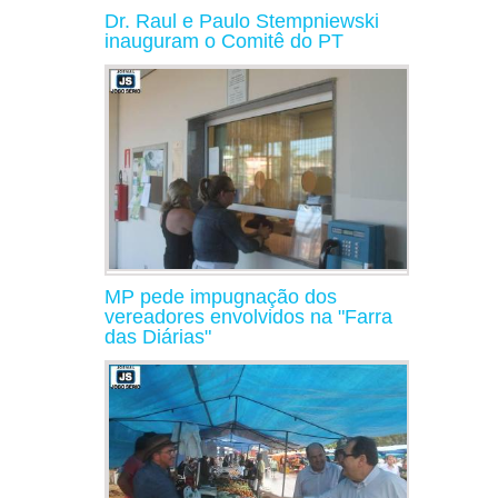
Dr. Raul e Paulo Stempniewski
inauguram o Comitê do PT
MP pede impugnação dos
vereadores envolvidos na "Farra
das Diárias"